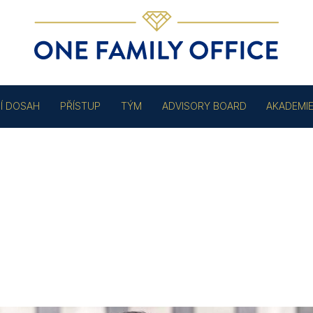
Í DOSAH
PŘÍSTUP
TÝM
ADVISORY BOARD
AKADEMI