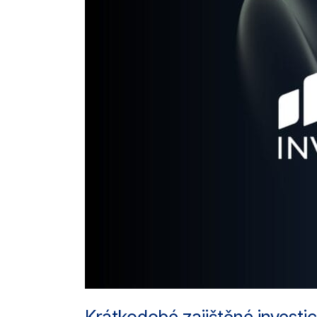
na
významu.
CSCP
chce
letos
výrazně
růst