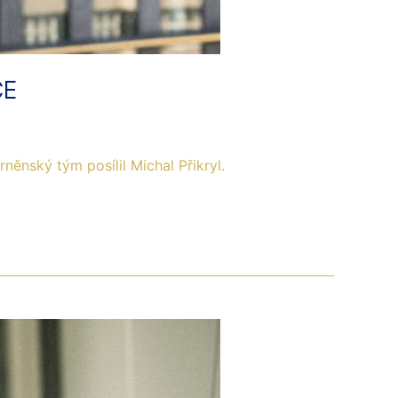
CE
ěnský tým posílil Michal Přikryl.