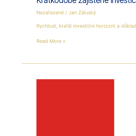
Krátkodobé zajištěné investi
Nezařazené
/
Jan Záluský
Rychlost, kratší investiční horizont a důkl
Read More »
Kanada
jako
bezpečný
přístav.
Trend
jsme
zachytili