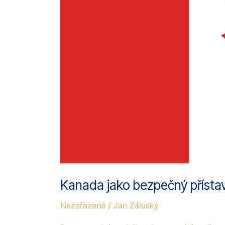
včas
Kanada jako bezpečný přístav.
Nezařazené
/
Jan Záluský