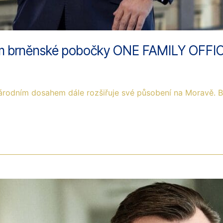
telem brněnské pobočky ONE FAMILY OFFI
rodním dosahem dále rozšiřuje své působení na Moravě. Brn