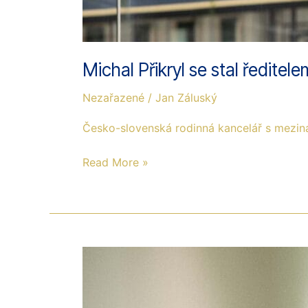
Michal Přikryl se stal ředi
Nezařazené
/
Jan Záluský
Česko-slovenská rodinná kancelář s meziná
Read More »
Češi
stále
více