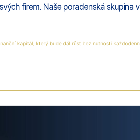
j svých firem. Naše poradenská skupina v 
nanční kapitál, který bude dál růst bez nutnosti každoden