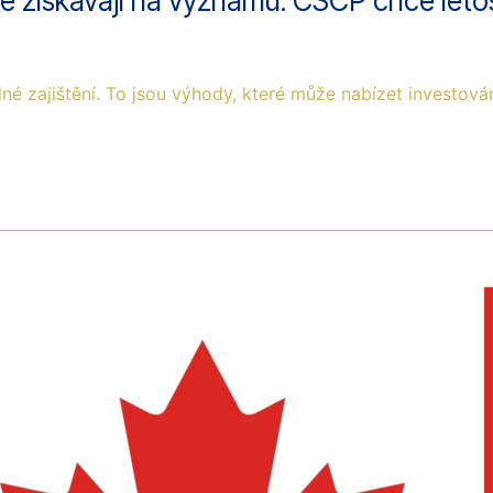
ce získávají na významu. CSCP chce leto
adné zajištění. To jsou výhody, které může nabízet investov