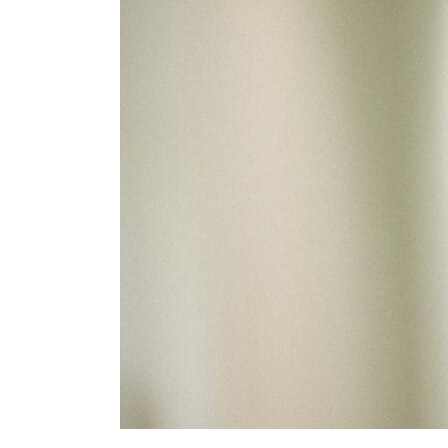
zvažují
prodej
svých
firem.
Naše
poradenská
skupina
v
této
oblasti
nabízí
ten
nejkomplexnější
servis