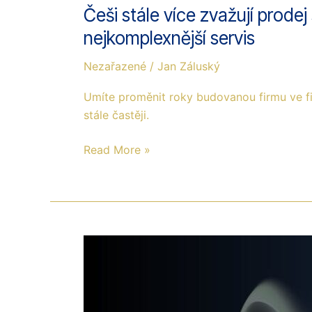
Češi stále více zvažují prode
nejkomplexnější servis
Nezařazené
/
Jan Záluský
Umíte proměnit roky budovanou firmu ve fi
stále častěji.
Read More »
Krátkodobé
zajištěné
investice
získávají