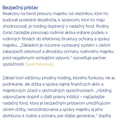
Bezpečný prístav
Reakciou na trend presunu majetku od vlastníkov, ktorí ho
budovali posledné desaťročia, k správcom, ktorí ho majú
zhodnocovať, je holding doplnený o nadačný fond. Rodiny
čoraz častejšie presúvajú rodinné aktíva vrátane podielu v
rodinných firmách do efektívnej štruktúry ochrany a správy
majetku. „Základom je rozumne vystavaný systém s cieľom
zabezpečiť celistvosť a dlhodobú ochranu rodinného majetku
pred negatívnymi vonkajšími vplyvmi,“ vysvetľuje partner
spoločnosti
David Neveselý
.
Základ tvorí väčšinou privátny holding, ktorého funkciou nie je
podnikanie, ale držba a správa najmä finančných aktív a
majetkových účastí v obchodných spoločnostiach. „Holding
odporúčame doplniť o ďalší právny inštitút – najčastejšie
nadačný fond, ktorý je bezpečným prístavom umožňujúcim
okrem držby, nerozdrobovania a správy majetku aj jeho
distribúciu k rodine a ochranu pre ďalšie generácie,“ dopĺňa