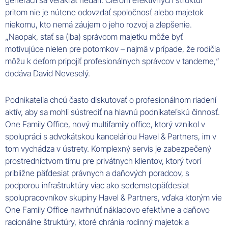
pritom nie je nútene odovzdať spoločnosť alebo majetok
niekomu, kto nemá záujem o jeho rozvoj a zlepšenie.
„Naopak, stať sa (iba) správcom majetku môže byť
motivujúce nielen pre potomkov – najmä v prípade, že rodičia
môžu k deťom pripojiť profesionálnych správcov v tandeme,“
dodáva David Neveselý.
Podnikatelia chcú často diskutovať o profesionálnom riadení
aktív, aby sa mohli sústrediť na hlavnú podnikateľskú činnosť.
One Family Office, nový multifamily office, ktorý vznikol v
spolupráci s advokátskou kanceláriou Havel & Partners, im v
tom vychádza v ústrety. Komplexný servis je zabezpečený
prostredníctvom tímu pre privátnych klientov, ktorý tvorí
približne päťdesiat právnych a daňových poradcov, s
podporou infraštruktúry viac ako sedemstopäťdesiat
spolupracovníkov skupiny Havel & Partners, vďaka ktorým vie
One Family Office navrhnúť nákladovo efektívne a daňovo
racionálne štruktúry, ktoré chránia rodinný majetok a