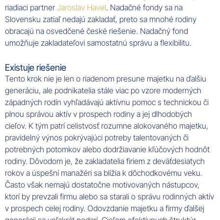
riadiaci partner
Jaroslav Havel
. Nadačné fondy sa na
Slovensku zatiaľ nedajú zakladať, preto sa mnohé rodiny
obracajú na osvedčené české riešenie. Nadačný fond
umožňuje zakladateľovi samostatnú správu a flexibilitu.
Existuje riešenie
Tento krok nie je len o riadenom presune majetku na ďalšiu
generáciu, ale podnikatelia stále viac po vzore moderných
západných rodín vyhľadávajú aktívnu pomoc s technickou či
plnou správou aktív v prospech rodiny a jej dlhodobých
cieľov. K tým patrí celistvosť rozumne alokovaného majetku,
pravidelný výnos pokrývajúci potreby talentovaných či
potrebných potomkov alebo dodržiavanie kľúčových hodnôt
rodiny. Dôvodom je, že zakladatelia firiem z deväťdesiatych
rokov a úspešní manažéri sa blížia k dôchodkovému veku.
Často však nemajú dostatočne motivovaných nástupcov,
ktorí by prevzali firmu alebo sa starali o správu rodinných aktív
v prospech celej rodiny. Odovzdanie majetku a firmy ďalšej
generácii sa veľakrát nedarí. Cieľom efektívnych štruktúr