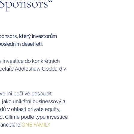
Sponsors“
ponsors, který investorům
osledním desetiletí.
y investice do konkrétních
anceláře Addleshaw Goddard v
 velmi pečlivě posoudit
 jako unikátní businessový a
ů v oblasti private equity,
d. Cílíme podle typu investice
 kanceláře
ONE FAMILY