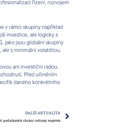
fesionalizací řízení, rozvojem
e v rámci skupiny například
í investice, ale logicky s
, jako jsou globální skupiny
ale s minimální volatilitou.
vou ani investiční radou.
ozhodnutí. Před učiněním
pecifik daného konkrétního
Next
DALŠÍ AKTUALITA
ští podnikatelé chrání rodinný majetek