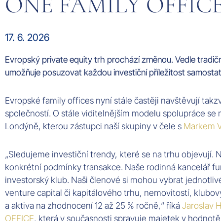
ONE FAMILY OFFICE ob
17. 6. 2026
Evropský private equity trh prochází změnou. Vedle tradič
umožňuje posuzovat každou investiční příležitost samostatně
Evropské family offices nyní stále častěji navštěvují ta
společností. O stále viditelnějším modelu spolupráce s
Londýně, kterou zástupci naší skupiny v čele s
Markem 
„Sledujeme investiční trendy, které se na trhu objevují. 
konkrétní podmínky transakce. Naše rodinná kancelář fu
investorský klub. Naši členové si mohou vybrat jednotlivé
venture capital či kapitálového trhu, nemovitostí, klubo
a aktiva na zhodnocení 12 až 25 % ročně,“ říká
Jaroslav 
OFFICE
, která v současnosti spravuje majetek v hodnotě 