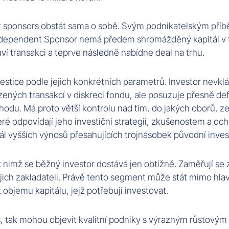
nt sponsors obstát sama o sobě. Svým podnikatelským př
 Independent Sponsor nemá předem shromážděný kapitál v 
aví transakci a teprve následně nabídne deal na trhu.
estice podle jejich konkrétních parametrů. Investor nevkl
ých transakcí v diskreci fondu, ale posuzuje přesně defi
chodu. Má proto větší kontrolu nad tím, do jakých oborů, z
eré odpovídají jeho investiční strategii, zkušenostem a och
l vyšších výnosů přesahujících trojnásobek původní inves
 k nimž se běžný investor dostává jen obtížně. Zaměřují s
jich zakladateli. Právě tento segment může stát mimo hla
objemu kapitálu, jejž potřebují investovat.
es, tak mohou objevit kvalitní podniky s výrazným růstovým