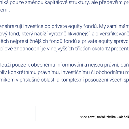
niká pouze změnou kapitálové struktury, ale především pro
cemi.
nahrazují investice do private equity fondů. My sami mám
ý fond, který nabízí výrazně likvidnější a diversifikovanějš
ch nejprestižnějších fondů fondů a private equity správců
 cílové zhodnocení je v nejvyšších třídách okolo 12 procent, 
louží pouze k obecnému informování a nejsou právní, daňo
liv konkrétnímu právnímu, investičnímu či obchodnímu r
níkem v příslušné oblasti a komplexní posouzení všech s
Více zemí, méně rizika. Jak če