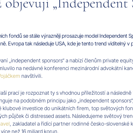
jevují „Independent 
ních fondů se stále výrazněji prosazuje model Independent S
. Evropa tak následuje USA, kde je tento trend viditelný v p
kzvaní „independent sponsors“ a nabízí členům private equit
e mluvilo na nedávné konferenci mezinárodní advokátní k
Vojáčkem
navštívili.
Naší prací je rozpoznat ty s vhodnou příležitostí a následně
nguje na podobném principu jako „independent sponsors“,
 klubové investice do unikátních firem, top světových fond
vých půjček či distressed assets. Následujeme světový tren
Havel
, zakladatel a řídící partner rodinné česko-slovenské
více než 16 miliard korun.