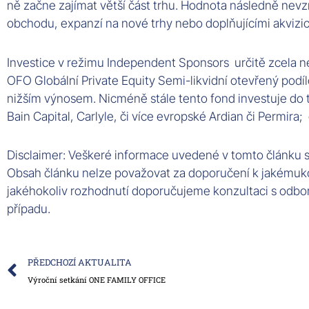
ně začne zajímat větší část trhu. Hodnota následně nevz
obchodu, expanzí na nové trhy nebo doplňujícími akvizi
Investice v režimu Independent Sponsors určitě zcela ne
OFO Globální Private Equity Semi-likvidní otevřený podílov
nižším výnosem. Nicméně stále tento fond investuje do tě
Bain Capital, Carlyle, či více evropské Ardian či Permira;
Disclaimer: Veškeré informace uvedené v tomto článku s
Obsah článku nelze považovat za doporučení k jakémuko
jakéhokoliv rozhodnutí doporučujeme konzultaci s odbor
případu.
Prev
PŘEDCHOZÍ AKTUALITA
Výroční setkání ONE FAMILY OFFICE