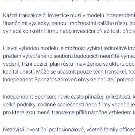
Každá transakce či investice musí v modelu independe
finančními výsledky, cenou i možnostmi dalšího růstu.
vyhledá konkrétní firmu nebo investiční příležitost, připr
Hlavní výhodou modelu je možnost vybírat jednotlivé inv
předem vytvořeného souboru budoucích neurčitě vymezen
vedení, tržní pozici, plán růstu i navrženou strukturu ob
kapitál umístí. Může se účastnit pouze těch transakcí, kt
Independent Sponzors zároveň obvykle nabízejí potenciá
Independent Sponsors navíc často přinášejí příležitosti,
velké podniky, rodinné společnosti nebo firmy vedené je
pro které jsou menší transakce příliš náročné vzhledem k 
Nezávislí investiční profesionálové, včetně family offic