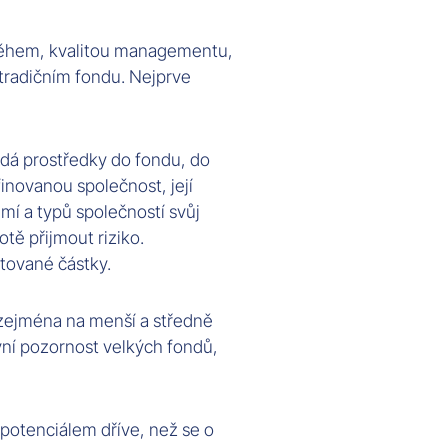
íběhem, kvalitou managementu,
tradičním fondu. Nejprve
ádá prostředky do fondu, do
novanou společnost, její
emí a typů společností svůj
otě přijmout riziko.
tované částky.
e zejména na menší a středně
vní pozornost velkých fondů,
 potenciálem dříve, než se o