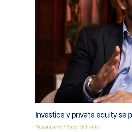
institucí
k
rodinám
Investice v private equity se 
Nezařazené
/
Pavel Schrötter