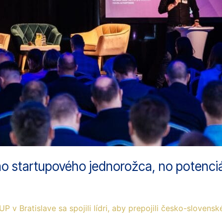
ho startupového jednorožca, no potenciá
Bratislave sa spojili lídri, aby prepojili česko-slovensk