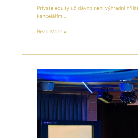
Private equity už dávno není výhradní hřiš
kancelářím…
Read More »
Slovensko
stále
čaká
na
svojho
startupového
jednorožca,
no
potenciál