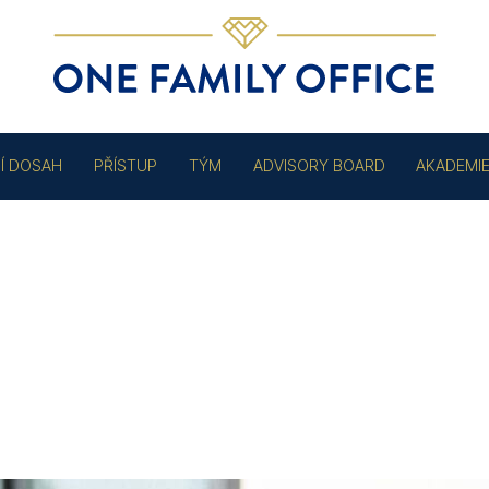
Í DOSAH
PŘÍSTUP
TÝM
ADVISORY BOARD
AKADEMI