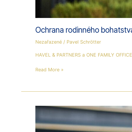
Ochrana rodinného bohatstva
Nezařazené
/
Pavel Schrötter
HAVEL & PARTNERS a ONE FAMILY OFFICE po
Read More »
Jakub
Vrbovský
novým