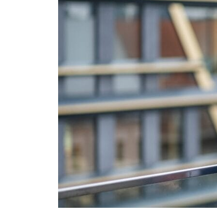
partnerem
ONE
FAMILY
OFFICE