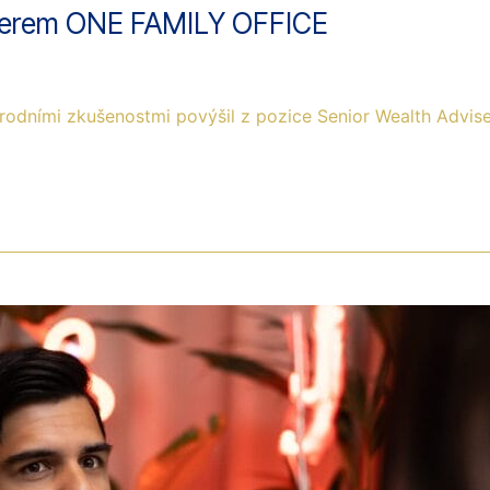
nerem ONE FAMILY OFFICE
árodními zkušenostmi povýšil z pozice Senior Wealth Advise