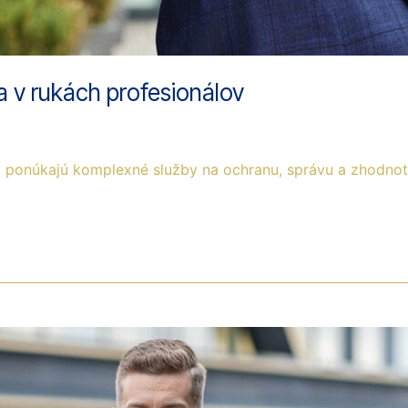
 v rukách profesionálov
núkajú komplexné služby na ochranu, správu a zhodnote