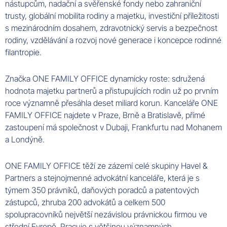
nástupcům, nadační a svěřenské fondy nebo zahraniční
trusty, globální mobilita rodiny a majetku, investiční příležitosti
s mezinárodním dosahem, zdravotnický servis a bezpečnost
rodiny, vzdělávání a rozvoj nové generace i koncepce rodinné
filantropie
.
Značka ONE
FAMILY
OFFICE
dynamicky roste: sdružená
hodnota majetku partnerů a přistupujících rodin už po prvním
roce významně přesáhla deset miliard korun. Kanceláře ONE
FAMILY
OFFICE
najdete v
Praze
,
Brně
a
Bratislavě
, přímé
zastoupení má společnost v
Dubaji
,
Frankfurtu
nad
Mohanem
a
Londýně
.
ONE
FAMILY
OFFICE
těží ze zázemí celé skupiny
Havel
&
Partners
a stejnojmenné
advokátní
kanceláře
, která je s
týmem 350
právníků
,
daňových
poradců
a
patentových
zástupců
, zhruba 200
advokátů
a celkem 500
spolupracovníků největší nezávislou právnickou firmou ve
střední
Evropě
. Pracuje s většinou významných