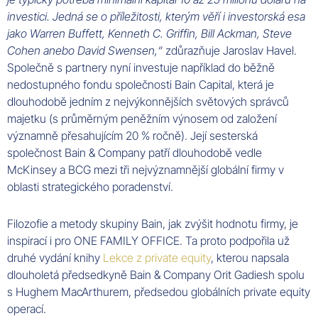
investici. Jedná se o příležitosti, kterým věří i investorská esa
jako
Warren
Buffett
,
Kenneth
C
.
Griffin
,
Bill
Ackman
,
Steve
Cohen
anebo
David
Swensen
,“
zdůrazňuje
Jaroslav
Havel
.
Společně s
partnery
nyní investuje například do běžně
nedostupného fondu společnosti
Bain
Capital
, která je
dlouhodobě jedním z nejvýkonnějších světových
správců
majetku (s průměrným peněžním výnosem od založení
významně přesahujícím 20 % ročně). Její sesterská
společnost
Bain
&
Company
patří dlouhodobě vedle
McKinsey
a BCG mezi tři nejvýznamnější globální firmy v
oblasti strategického poradenství.
Filozofie a metody skupiny Bain, jak zvýšit hodnotu firmy, je
inspirací i pro ONE
FAMILY
OFFICE
. Ta proto podpořila už
druhé vydání knihy
Lekce z private equity
, kterou napsala
dlouholetá
předsedkyně
Bain
&
Company
Orit
Gadiesh
spolu
s Hughem MacArthurem,
předsedou
globálních private equity
operací.