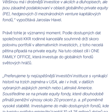
Většinou má i drobnější investice v akciích a dluhopisech, ale
jsou zásadně podalokovaní v oblasti globálního private equity
(PE), hedgeových či mezinárodních venture kapitálových
fondů,“
vypočítává
Jaroslav
Havel
.
Právě tohle je významný moment. Podle dostupných dat
společnosti KKR rodinné kanceláře souhrnně drží skoro
polovinu portfolií v alternativních investicích, z toho necelá
pětina připadá na private equity. Na tuto oblast cílí i ONE
FAMILY
OFFICE
, která investuje do globálních fondů
světových
hráčů
.
„Preferujeme ty nejúspěšnější investiční instituce s vynikající
historií na trzích zejména v
USA
, ale i v
Indii
, v dalších
vybraných asijských zemích nebo
Latinské
Americe
.
Soustředíme se na private equity fondy, které dlouhodobě
přináší peněžní výnosy okolo 20 procent p. a. při poměrně
vysoké stabilitě. Investujeme do málo dostupných fondů, kde
je typicky potřeba minimální kapitál 10 až 25 milionů dolarů na