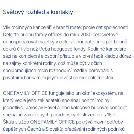
Světový rozhled a kontakty
Vliv rodinných kanceláří v branži roste: podle dat společnosti
Deloitte
budou family offices do roku 2030 celosvětově
obhospodařovat majetky v celkové hodnotě přes pět bilionů
dolarů čili víc než třeba hedgeové fondy. Rodinné kanceláře
sází na komplexní a osobní přístup a v první řadě kladou důraz
na zájmy konkrétní rodiny, což může být v očích
spolupracujících rodin rozhodující rozdíl v porovnání s
privátními bankami či jinými investičními společnostmi.
ONE
FAMILY
OFFICE
funguje jako unikátní ekosystém, na
který vedle jeho
zakladatelů
spoléhají bonitní rodiny i
jednotlivci.
Jaroslav
Havel
a jeho kolegové budovali koncept
speciálně zaměřených poradenských služeb přes 15 let.
Škála služeb ONE
FAMILY
OFFICE
pokrývá hlavní potřeby
úspěšných
Čechů
a
Slováků
: předávání rodinných podniků