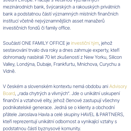
mezinárodních bank, švýcarských a rakouských privátních
bank a podstatnou částí významných místních finančních
institucí včetně nejvýznamnějších asset
manažerů
investičních fondů či family office.
Součástí ONE
FAMILY
OFFICE
je
investiční tým
, jehož
sestavování trvalo dva roky a dnes zahrnuje
experty
, kteří
dohromady nasbírali 70 let zkušeností z
New
Yorku
,
Silicon
Valley
,
Londýna
,
Dubaje
,
Frankfurtu
,
Mnichova
,
Curychu
a
Vídně
.
V českém a slovenském kontextu nemá obdobu ani
Advisory
Board
, „rada chytrých a vlivných“. Jde o unikátní uskupení
finanční a vztahové elity, jehož
členové
zastupují všechny
podnikatelské generace. Jedná se o klienty a obchodní
přátele
Jaroslava
Havla
a celé skupiny
HAVEL
&
PARTNERS
,
kteří reprezentují unikátní odbornost a vynikající vztahy s
podstatnou částí byznysové komunity.