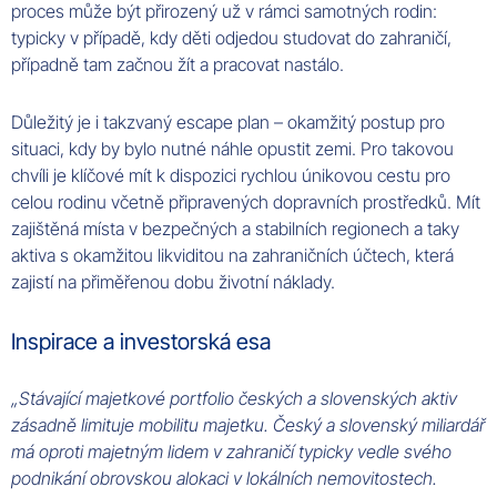
proces může být přirozený už v rámci samotných rodin:
typicky v případě, kdy
děti
odjedou studovat do zahraničí,
případně tam začnou žít a pracovat nastálo.
Důležitý je i takzvaný escape plan – okamžitý postup pro
situaci, kdy by bylo nutné náhle opustit zemi. Pro takovou
chvíli je klíčové mít k dispozici rychlou únikovou cestu pro
celou rodinu včetně připravených dopravních prostředků. Mít
zajištěná místa v bezpečných a stabilních regionech a taky
aktiva s okamžitou likviditou na zahraničních účtech, která
zajistí na přiměřenou dobu životní náklady.
Inspirace a investorská esa
„Stávající majetkové portfolio českých a slovenských aktiv
zásadně limituje mobilitu majetku. Český a slovenský
miliardář
má oproti majetným
lidem
v zahraničí typicky vedle svého
podnikání obrovskou alokaci v lokálních nemovitostech.