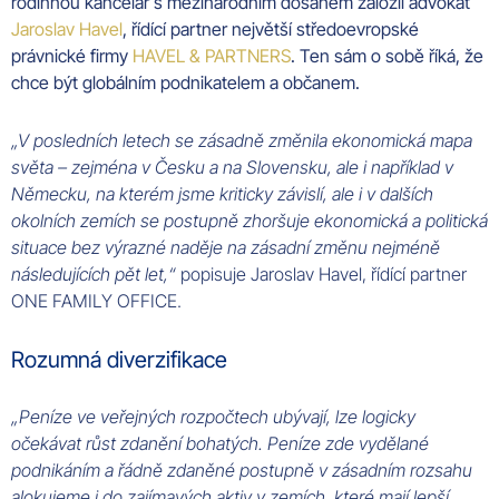
rodinnou kancelář s mezinárodním dosahem založil
advokát
Jaroslav
Havel
, řídící
partner
největší středoevropské
právnické
firmy
HAVEL
&
PARTNERS
. Ten sám o sobě říká, že
chce být globálním
podnikatelem
a
občanem
.
„V posledních letech se zásadně změnila ekonomická mapa
světa – zejména v
Česku
a na
Slovensku
, ale i například v
Německu
, na kterém jsme kriticky závislí, ale i v dalších
okolních zemích se postupně zhoršuje ekonomická a politická
situace bez výrazné naděje na zásadní změnu nejméně
následujících pět let,“
popisuje
Jaroslav
Havel
, řídící
partner
ONE FAMILY OFFICE.
Rozumná diverzifikace
„Peníze ve veřejných rozpočtech ubývají, lze logicky
očekávat růst zdanění bohatých. Peníze zde vydělané
podnikáním a řádně zdaněné postupně v zásadním rozsahu
alokujeme i do zajímavých aktiv v zemích, které mají lepší