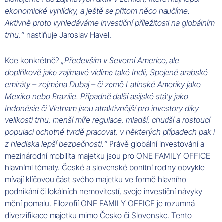
ekonomické vyhlídky, a ještě se přitom něco naučíme.
Aktivně proto vyhledáváme investiční příležitosti na globálním
trhu,“
nastiňuje
Jaroslav
Havel
.
Kde konkrétně?
„Především v
Severní
Americe
, ale
doplňkově jako zajímavé vidíme také
Indii
,
Spojené
arabské
emiráty
– zejména
Dubaj
– či země
Latinské
Ameriky
jako
Mexiko
nebo
Brazílie
. Případně další
asijské
státy
jako
Indonésie
či
Vietnam
jsou atraktivnější pro
investory
díky
velikosti trhu, menší míře regulace, mladší, chudší a rostoucí
populaci ochotné tvrdě pracovat, v některých případech pak i
z hlediska lepší bezpečnosti.“
Právě globální investování a
mezinárodní mobilita majetku jsou pro ONE
FAMILY
OFFICE
hlavními tématy. České a slovenské bonitní rodiny obvykle
mívají klíčovou část svého majetku ve formě hlavního
podnikání či lokálních nemovitostí, svoje investiční návyky
mění pomalu. Filozofií ONE
FAMILY
OFFICE
je rozumná
diverzifikace majetku mimo
Česko
či
Slovensko
. Tento