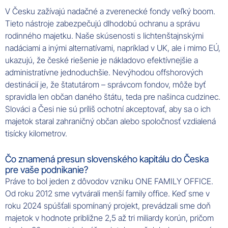
V Česku zažívajú nadačné a zverenecké fondy veľký boom.
Tieto nástroje zabezpečujú dlhodobú ochranu a správu
rodinného majetku. Naše skúsenosti s lichtenštajnskými
nadáciami a inými alternatívami, napríklad v UK, ale i mimo EÚ,
ukazujú, že české riešenie je nákladovo efektívnejšie a
administratívne jednoduchšie. Nevýhodou offshorových
destinácií je, že štatutárom – správcom fondov, môže byť
spravidla len občan daného štátu, teda pre našinca cudzinec.
Slováci a Česi nie sú príliš ochotní akceptovať, aby sa o ich
majetok staral zahraničný občan alebo spoločnosť vzdialená
tisícky kilometrov.
Čo znamená presun slovenského kapitálu do Česka
pre vaše podnikanie?
Práve to bol jeden z dôvodov vzniku ONE FAMILY OFFICE.
Od roku 2012 sme vytvárali menší family office. Keď sme v
roku 2024 spúšťali spomínaný projekt, prevádzali sme doň
majetok v hodnote približne 2,5 až tri miliardy korún, pričom