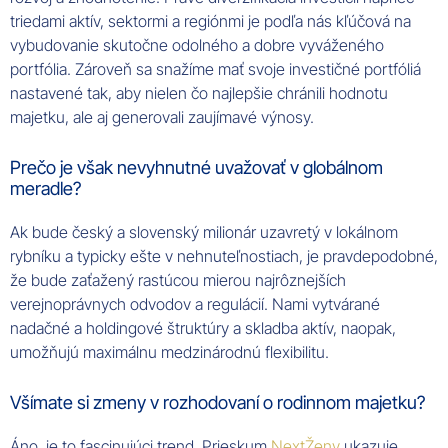
triedami aktív, sektormi a regiónmi je podľa nás kľúčová na
vybudovanie skutočne odolného a dobre vyváženého
portfólia. Zároveň sa snažíme mať svoje investičné portfóliá
nastavené tak, aby nielen čo najlepšie chránili hodnotu
majetku, ale aj generovali zaujímavé výnosy.
Prečo je však nevyhnutné uvažovať v globálnom
meradle?
Ak bude český a slovenský milionár uzavretý v lokálnom
rybníku a typicky ešte v nehnuteľnostiach, je pravdepodobné,
že bude zaťažený rastúcou mierou najrôznejších
verejnoprávnych odvodov a regulácií. Nami vytvárané
nadačné a holdingové štruktúry a skladba aktív, naopak,
umožňujú maximálnu medzinárodnú flexibilitu.
Všímate si zmeny v rozhodovaní o rodinnom majetku?
Áno, je to fascinujúci trend. Prieskum
NextŽeny
ukazuje