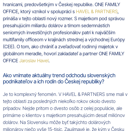
hranicami, predovšetkým v Českej republike. ONE FAMILY
OFFICE, ktorý vznikol v spolupráci s
HAVEL & PARTNERS
,
prináša v tejto oblasti nový rozmer. S majetkom pod správou
presahujúcim miliardu dolárov a tímom sedemnástich
seniorných investičných profesionálov patrí k najväčším
multifamily officeom v krajinách strednej a východnej Európy
(CEE). O tom, ako chrániť a zveľaďovať rodinný majetok
v
globálnom meradle, hovorí zakladateľ a partner ONE FAMILY
OFFICE
Jaroslav Havel
.
Ako vnímate aktuálny trend odchodu slovenských
podnikateľov a ich rodín do Českej republiky?
Je to komplexný fenomén. V HAVEL & PARTNERS sme mali v
tejto oblasti za posledných niekoľko rokov okolo dvesto
prípadov. Nejde pritom o dvesto osôb z celej populácie, ale
primárne o klientov s majetkom presahujúcim desať miliónov
dolárov. Na Slovensku môže byť takýchto dolárových
milionárov niečo vyše 15-tisíc. Zaujímavé je, že kým v Česku