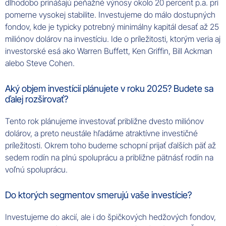
dlhodobo prinášajú peňažné výnosy okolo 20 percent p.a. pri
pomerne vysokej stabilite. Investujeme do málo dostupných
fondov, kde je typicky potrebný minimálny kapitál desať až 25
miliónov dolárov na investíciu. Ide o príležitosti, ktorým veria aj
investorské esá ako Warren Buffett, Ken Griffin, Bill Ackman
alebo Steve Cohen.
Aký objem investícií plánujete v roku 2025? Budete sa
ďalej rozširovať?
Tento rok plánujeme investovať približne dvesto miliónov
dolárov, a preto neustále hľadáme atraktívne investičné
príležitosti. Okrem toho budeme schopní prijať ďalších päť až
sedem rodín na plnú spoluprácu a približne pätnásť rodín na
voľnú spoluprácu.
Do ktorých segmentov smerujú vaše investície?
Investujeme do akcií, ale i do špičkových hedžových fondov,