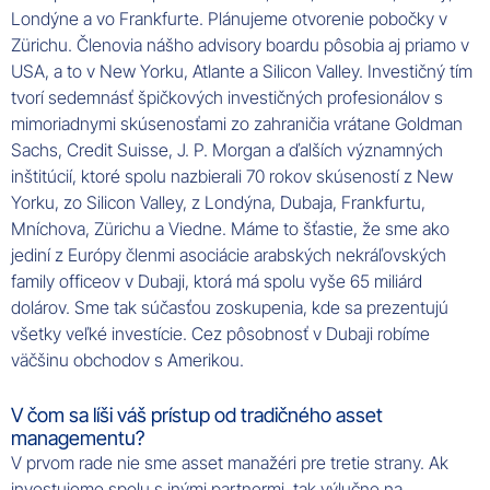
Londýne a vo Frankfurte. Plánujeme otvorenie pobočky v
Zürichu. Členovia nášho advisory boardu pôsobia aj priamo v
USA, a to v New Yorku, Atlante a Silicon Valley. Investičný tím
tvorí sedemnásť špičkových investičných profesionálov s
mimoriadnymi skúsenosťami zo zahraničia vrátane Goldman
Sachs, Credit Suisse, J. P. Morgan a ďalších významných
inštitúcií, ktoré spolu nazbierali 70 rokov skúseností z New
Yorku, zo Silicon Valley, z Londýna, Dubaja, Frankfurtu,
Mníchova, Zürichu a Viedne. Máme to šťastie, že sme ako
jediní z Európy členmi asociácie arabských nekráľovských
family officeov v Dubaji, ktorá má spolu vyše 65 miliárd
dolárov. Sme tak súčasťou zoskupenia, kde sa prezentujú
všetky veľké investície. Cez pôsobnosť v Dubaji robíme
väčšinu obchodov s Amerikou.
V čom sa líši váš prístup od tradičného asset
managementu?
V prvom rade nie sme asset manažéri pre tretie strany. Ak
investujeme spolu s inými partnermi, tak výlučne na