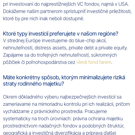
pri investovaní do najprestížnejších VC fondov, najmä v USA.
Dokážeme našim partnerom sprístupniť investičné príležitosti,
ktoré by pre nich inak neboli dostupné.
Ktoré typy investícií preferujete v našom regióne?
V strednej Európe investujeme do blue-chip akcií,
nehnuteľností, distress assets, private debt a private equity.
Zapájame sa do trofejných nehnuteľností, súkromných
pôžičiek či poľnohospodárstva cez
Verdi fond farem
.
Máte konkrétny spôsob, ktorým minimalizujete riziká
straty rodinného majetku?
Okrem dôkladného výberu najbezpečnejších investícií sa
zameriavame na mimoriadnu kontrolu pri ich realizácii, pričom
vychádzame z právnického prostredia. Pracujeme
systematicky na troch úrovniach: právna ochrana majetku
prostredníctvom nadačných fondov a podobných štruktúr,
geografická a investičná diverzifikácia a príprava ďalšej