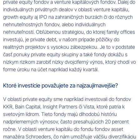
private equity fondov a venture kapitálových fondov. Ďalej do
individuálnych privátnych dealov v oblasti venture kapitálu,
growth equity aj IPO na zahraničných burzách či do rôznych
nehnuteľnostných fondov, alebo individuálnych
nehnuteľností. Obľúbenou stratégiou, do ktorej family offices
investujú, je private debt, v našom prípade pôžičky do
realitných projektov s vysokou zábezpekou. Je to v podstate
časť ponuky private equity skupiny a také fondy dokážu s
nízkym rizikom zarobiť nízky dvojciferný výnos, ktorý chodí vo
forme úroku na účet napríklad každý kvartál.
Ktoré investície považujete za najzaujímavejšie?
V oblasti private equity sme napríklad investovali do fondov
KKR, Bain Capital, Insight Partners či Vista, ktoré patria k
svetovým lídrom. Tieto fondy majú dlhodobú históriu
nadpriemerných výnosov, často presahujúcich 20 percent
ročne. V oblasti venture kapitálu do fondu fondov asset
manažéra Schroeders, čo nám umožňuje väčšiu diverzifikáciu