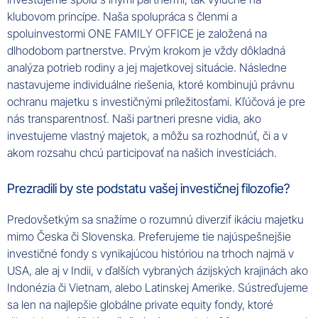
klubovom princípe. Naša spolupráca s členmi a
spoluinvestormi ONE FAMILY OFFICE je založená na
dlhodobom partnerstve. Prvým krokom je vždy dôkladná
analýza potrieb rodiny a jej majetkovej situácie. Následne
nastavujeme individuálne riešenia, ktoré kombinujú právnu
ochranu majetku s investičnými príležitosťami. Kľúčová je pre
nás transparentnosť. Naši partneri presne vidia, ako
investujeme vlastný majetok, a môžu sa rozhodnúť, či a v
akom rozsahu chcú participovať na našich investíciách.
Prezradili by ste podstatu vašej investičnej filozofie?
Predovšetkým sa snažíme o rozumnú diverzif ikáciu majetku
mimo Česka či Slovenska. Preferujeme tie najúspešnejšie
investičné fondy s vynikajúcou históriou na trhoch najmä v
USA, ale aj v Indii, v ďalších vybraných ázijských krajinách ako
Indonézia či Vietnam, alebo Latinskej Amerike. Sústreďujeme
sa len na najlepšie globálne private equity fondy, ktoré