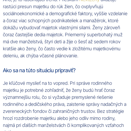
rastúci presun majetku do rúk žien, čo ovplyvňujú
sociálnoekonomické a demografické faktory, vyššie vzdelanie
a čoraz viac schopných podnikateliek a manažérok, ktoré
dokážu vybudovať majetok vlastnými silami. Ženy zároveň
čoraz častejšie dedia majetok. Priemerný superbohatý muž
má dve manželstvá, štyri deti a žije o šesť až sedem rokov
kratšie ako ženy, čo často vedie k zložitému majetkovému
deleniu, ak chýba včasné plánovanie.
Ako sa na túto situáciu pripraviť?
Je kľúčové myslieť na to vopred. Pri správe rodinného
majetku je potrebné zohľadniť, že ženy budú hrať čoraz
významnejšiu rolu, čo si vyžaduje premyslené riešenie
rodinného a dedičského práva, zaistenie správy nadačných a
zvereneckých fondov či zahraničných trustov. Bez stratégie
hrozí rozdrobenie majetku alebo jeho odliv mimo rodiny,
najmä pri ďalších manželstvách či komplikovaných vzťahoch