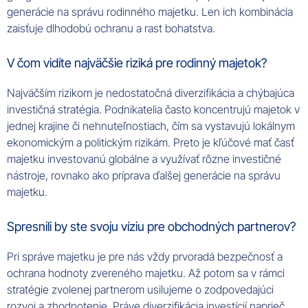
generácie na správu rodinného majetku. Len ich kombinácia
zaisťuje dlhodobú ochranu a rast bohatstva.
V čom vidíte najväčšie riziká pre rodinný majetok?
Najväčším rizikom je nedostatočná diverzifikácia a chýbajúca
investičná stratégia. Podnikatelia často koncentrujú majetok v
jednej krajine či nehnuteľnostiach, čím sa vystavujú lokálnym
ekonomickým a politickým rizikám. Preto je kľúčové mať časť
majetku investovanú globálne a využívať rôzne investičné
nástroje, rovnako ako príprava ďalšej generácie na správu
majetku.
Spresnili by ste svoju víziu pre obchodných partnerov?
Pri správe majetku je pre nás vždy prvoradá bezpečnosť a
ochrana hodnoty zvereného majetku. Až potom sa v rámci
stratégie zvolenej partnerom usilujeme o zodpovedajúci
rozvoj a zhodnotenie. Práve diverzifikácia investícií naprieč