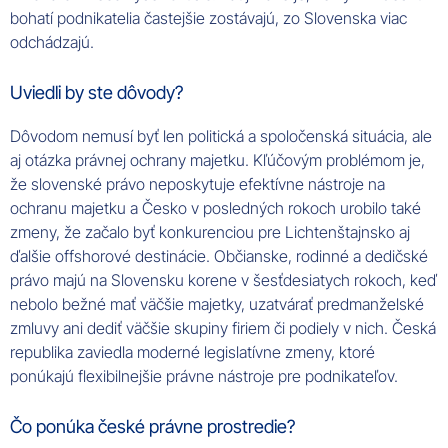
bohatí podnikatelia častejšie zostávajú, zo Slovenska viac
odchádzajú.
Uviedli by ste dôvody?
Dôvodom nemusí byť len politická a spoločenská situácia, ale
aj otázka právnej ochrany majetku. Kľúčovým problémom je,
že slovenské právo neposkytuje efektívne nástroje na
ochranu majetku a Česko v posledných rokoch urobilo také
zmeny, že začalo byť konkurenciou pre Lichtenštajnsko aj
ďalšie offshorové destinácie. Občianske, rodinné a dedičské
právo majú na Slovensku korene v šesťdesiatych rokoch, keď
nebolo bežné mať väčšie majetky, uzatvárať predmanželské
zmluvy ani dediť väčšie skupiny firiem či podiely v nich. Česká
republika zaviedla moderné legislatívne zmeny, ktoré
ponúkajú flexibilnejšie právne nástroje pre podnikateľov.
Čo ponúka české právne prostredie?