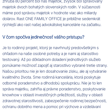
zhruba 80 percent bol náš majetok, zvyšok bol spravovaný
majetok dvoch bohatých slovenských rodín. V súčasnosti
máme pod správou majetok v hodnote viac ako miliardy
dolárov. Rast ONE FAMILY OFFICE je približne sedemkrát
rýchlejší ako rast našej advokátskej kancelárie na začiatku.
V čom spočíva jedinečnosť vášho prístupu?
Je to rodinný projekt, ktorý je navrhnutý predovšetkým s
ohľadom na naše osobné potreby a je nami aj starostlivo
testovaný. Až po dôkladnom doladení jednotlivých služieb
ponúkame možnosť zapojiť aj starostlivo vybrané tretie strany.
Našou prioritou nie je len dosahovanie zisku, ale aj vytváranie
kvalitného života. Sme rodinná kancelária, ktorá poskytuje
odborné poradenstvo a dlhodobú spoluprácu. Nie je to len
správa majetku, zahŕňa aj právne poradenstvo, poskytovanie
knowhow v oblasti investičných príležitostí, služby v oblasti
zdravotnej starostlivosti, zabezpečenie rodinnej bezpečnosti,
ochranu dobrého mena a pomoc pri výchove a vzdelávaní