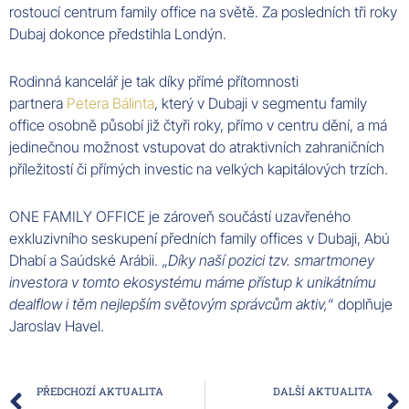
rostoucí centrum family office na světě. Za posledních tři roky
Dubaj dokonce předstihla Londýn.
Rodinná kancelář je tak díky přímé přítomnosti
partnera
Petera Bálinta
, který v Dubaji v segmentu family
office osobně působí již čtyři roky, přímo v centru dění, a má
jedinečnou možnost vstupovat do atraktivních zahraničních
příležitostí či přímých investic na velkých kapitálových trzích.
ONE FAMILY OFFICE je zároveň součástí uzavřeného
exkluzivního seskupení předních family offices v Dubaji, Abú
Dhabí a Saúdské Arábii. „
Díky naší pozici tzv. smartmoney
investora v tomto ekosystému máme přístup k unikátnímu
dealflow i těm nejlepším světovým správcům aktiv,
“ doplňuje
Jaroslav Havel.
Prev
PŘEDCHOZÍ AKTUALITA
DALŠÍ AKTUALITA