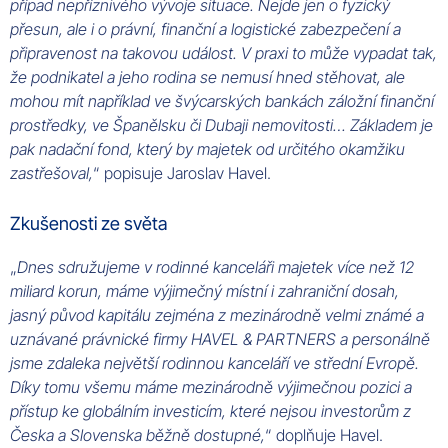
případ nepříznivého vývoje situace. Nejde jen o fyzický
přesun, ale i o právní, finanční a logistické zabezpečení a
připravenost na takovou událost. V praxi to může vypadat tak,
že podnikatel a jeho rodina se nemusí hned stěhovat, ale
mohou mít například ve švýcarských bankách záložní finanční
prostředky, ve Španělsku či Dubaji nemovitosti… Základem je
pak nadační fond, který by majetek od určitého okamžiku
zastřešoval,
“ popisuje Jaroslav Havel.
Zkušenosti ze světa
„
Dnes sdružujeme v rodinné kanceláři majetek více než 12
miliard korun, máme výjimečný místní i zahraniční dosah,
jasný původ kapitálu zejména z mezinárodně velmi známé a
uznávané právnické firmy HAVEL & PARTNERS a personálně
jsme zdaleka největší rodinnou kanceláří ve střední Evropě.
Díky tomu všemu máme mezinárodně výjimečnou pozici a
přístup ke globálním investicím, které nejsou investorům z
Česka a Slovenska běžně dostupné,
“ doplňuje Havel.