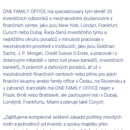
ONE FAMILY OFFICE má specializovaný tým téměř 20
investičních odborníků s mezinárodními zkušenostmi z
finančních center, jako jsou New York, Londýn, Frankfurt,
Curych nebo Dubaj. Řada členů investičního týmu a
nejbližšího okruhu poradců v minulosti pracovala v
mezinárodním prostředí v institucích, jako jsou Goldman
Sachs, J. P. Morgan, Credit Suisse či Erste, a pracovali i s
dolarovými miliardáři v rámci své praxe bankéřů, investičních
bankéřů, či právních a daňových poradců, ať už v
mezinárodních finančních centrech nebo přímo pro jejich
finanční skupiny anebo family office v Česku, na Slovensku a
v zahraničí. Kanceláře má ONE FAMILY OFFICE nejen v
Praze, Brně nebo Bratislavě, ale zastoupení má i v Dubaji,
Londýně, Frankfurtu, Miami a plánuje také Curych.
„
Zajišťujeme komplexně veškeré zásadní potřeby movitých
rodin a jednotlivců od investic a správy majetku přes