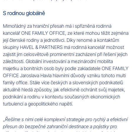
S rodinou globálně
Mimořádný za hraniční přesah má i spřízněná rodinná
kancelář ONE FAMILY OFFICE, ze které mohou těžit zejména
její členské rodiny a jednotlivci. Díky renomé a kontaktům
skupiny HAVEL & PARTNERS má rodinná kancelář možnost
zajistit jim celosvětově prominentní zacházení při řešení jejich
záležitostí. Globální investování a mezinárodní mobilita
majetku a bonitních osob byly podle zakladatele ONE FAMILY
OFFICE Jaroslava Havla hlavními důvody vzniku tohoto multi
family office. Stále více českých a slovenských podnikatelů
aktuálně hledá způsoby, jak efektivně ochránit svůj majetek,
podnikání a rodinu v kontextu současných ekonomických
turbulencí a geopolitického napětí.
„
Řešíme s nimi celé komplexní strategie pro rychlý a efektivní
přesun do bezpečné zahraniční destinace a pojistky pro