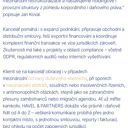
mezinárodní restrukturalizace a nastavujeme holdingové i
provozní struktury z pohledu korporátního i daňového práva
,“
popisuje Jan Koval.
Kancelář pomáhá i s expanzí podnikání, připravuje obchodní a
distribuční smlouvy, řeší exportní financování a koordinuje
komplexní finanční transakce ve více jurisdikcích zároveň.
Zkušenosti má také s projekty v oblasti compliance – včetně
GDPR, regulatorních auditů nebo interních vyšetřování.
Klienti se na kancelář obracejí i v případech
mezinárodní
ochrany duševního vlastnictví
, při sporech
v
mezinárodní arbitráži
, soudních nebo insolvenčních řízeních,
v antimonopolních otázkách, stejně jako se zahraničními
přesuny zaměstnanců nebo imigrační agendou. Ať už míříte
kamkoliv, HAVEL & PARTNERS dokáže vše právně i daňově
řídit od A do Z – veškerá komunikace probíhá přes jedno
kontaktní místo, s jednotnou smlouvou, reporty i fakturací,
bez ohledu na počet zapojených jurisdikcí.