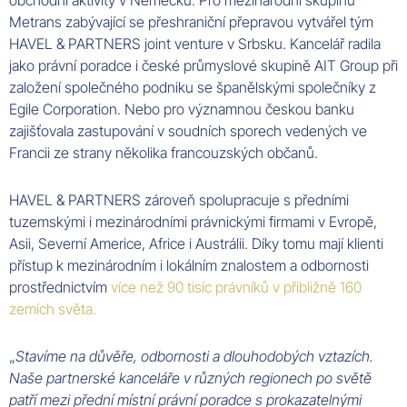
Metrans zabývající se přeshraniční přepravou vytvářel tým
HAVEL & PARTNERS joint venture v Srbsku. Kancelář radila
jako právní poradce i české průmyslové skupině AIT Group při
založení společného podniku se španělskými společníky z
Egile Corporation. Nebo pro významnou českou banku
zajišťovala zastupování v soudních sporech vedených ve
Francii ze strany několika francouzských občanů.
HAVEL & PARTNERS zároveň spolupracuje s předními
tuzemskými i mezinárodními právnickými firmami v Evropě,
Asii, Severní Americe, Africe i Austrálii. Díky tomu mají klienti
přístup k mezinárodním i lokálním znalostem a odbornosti
prostřednictvím
více než 90 tisíc právníků v přibližně 160
zemích světa.
„
Stavíme na důvěře, odbornosti a dlouhodobých vztazích.
Naše partnerské kanceláře v různých regionech po světě
patří mezi přední místní právní poradce s prokazatelnými