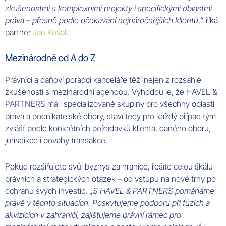
zkušenostmi s komplexními projekty i specifickými oblastmi
práva – přesně podle očekávání nejnáročnějších klientů
,“ říká
partner
Jan Koval
.
Mezinárodně od A do Z
Právníci a daňoví poradci kanceláře těží nejen z rozsáhlé
zkušenosti s mezinárodní agendou. Výhodou je, že HAVEL &
PARTNERS má i specializované skupiny pro všechny oblasti
práva a podnikatelské obory, staví tedy pro každý případ tým
zvlášť podle konkrétních požadavků klienta, daného oboru,
jurisdikce i povahy transakce.
Pokud rozšiřujete svůj byznys za hranice, řešíte celou škálu
právních a strategických otázek – od vstupu na nové trhy po
ochranu svých investic. „
S HAVEL & PARTNERS pomáháme
právě v těchto situacích. Poskytujeme podporu při fúzích a
akvizicích v zahraničí, zajišťujeme právní rámec pro