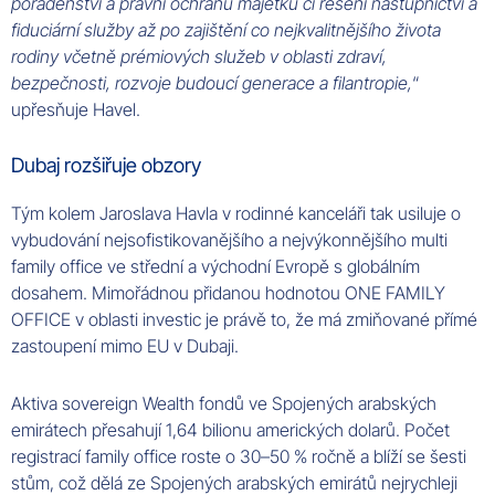
poradenství a právní ochranu majetku či řešení nástupnictví a
fiduciární služby až po zajištění co nejkvalitnějšího života
rodiny včetně prémiových služeb v oblasti zdraví,
bezpečnosti, rozvoje budoucí generace a filantropie,
“
upřesňuje Havel.
Dubaj rozšiřuje obzory
Tým kolem Jaroslava Havla v rodinné kanceláři tak usiluje o
vybudování nejsofistikovanějšího a nejvýkonnějšího multi
family office ve střední a východní Evropě s globálním
dosahem. Mimořádnou přidanou hodnotou ONE FAMILY
OFFICE v oblasti investic je právě to, že má zmiňované přímé
zastoupení mimo EU v Dubaji.
Aktiva sovereign Wealth fondů ve Spojených arabských
emirátech přesahují 1,64 bilionu amerických dolarů. Počet
registrací family office roste o 30–50 % ročně a blíží se šesti
stům, což dělá ze Spojených arabských emirátů nejrychleji