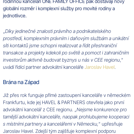
rodinnou kanceláří ONE FAMILY OFFICE pak dostávají nový
globální rozměr i komplexní služby pro movité rodiny a
jednotlivce.
„
Díky jedinečné znalosti právního a podnikatelského
prostředí, komplexním právním i daňovým službám a unikátní
síti kontaktů jsme schopni realizovat a řídit přeshraniční
transakce a projekty kdekoli po světě a pomoct i zahraničním
investorům aktivně budovat byznys u nás v CEE regionu
,“
uvádí řídící partner advokátní kanceláře
Jaroslav Havel
.
Brána na Západ
Již přes rok funguje přímé zastoupení kanceláře v německém
Frankfurtu, kde jej HAVEL & PARTNERS otevřela jako první
advokátní kancelář z CEE regionu. „
Nejsme konkurence pro
tamější advokátní kanceláře, naopak prohlubujeme kooperaci
s místními partnery a kancelářemi v Německu,
“ upřesňuje
Jaroslav Havel. Zdejší tým zajišťuje komplexní podporu