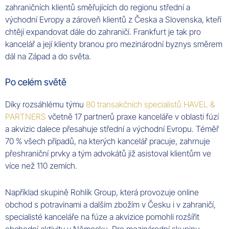
zahraničních klientů směřujících do regionu střední a
východní Evropy a zároveň klientů z Česka a Slovenska, kteří
chtějí expandovat dále do zahraničí. Frankfurt je tak pro
kancelář a její klienty branou pro mezinárodní byznys směrem
dál na Západ a do světa.
Po celém světě
Díky rozsáhlému týmu
80 transakčních specialistů HAVEL &
PARTNERS
včetně 17 partnerů praxe kanceláře v oblasti fúzí
a akvizic dalece přesahuje střední a východní Evropu. Téměř
70 % všech případů, na kterých kancelář pracuje, zahrnuje
přeshraniční prvky a tým advokátů již asistoval klientům ve
více než 110 zemích.
Například skupině Rohlík Group, která provozuje online
obchod s potravinami a dalším zbožím v Česku i v zahraničí,
specialisté kanceláře na fúze a akvizice pomohli rozšířit
obchodní aktivity v Německu. Pro mezinárodní skupinu