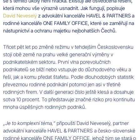
se s těmito úkoly není hračka. Existují ale osvědčená řešení,
která mohou vše výrazně usnadnit. Jak fungují, popisuje
David Neveselý
z advokátní kanceláře HAVEL & PARTNERS a
rodinné kanceláře ONE FAMILY OFFICE, které se zaměřují na
nástupnictví a ochranu majetku nejbohatších Čechů.
Třicet pět let po změně režimu v tehdejším Československu
stojí obě země na prahu velké generační výměny v
podnikatelském sektoru. První vlna porevolučních
podnikatelů se blíží nebo vstupuje do důchodového věku a
řeší, jak a komu předat štafetu. Podle dlouhodobých statistik
převezmou rodinné podnikání potomci jen asi v třetině
rodinných firem. V další generaci číslo ještě klesá a dosahuje
sotva 10 procent. To představuje značné riziko pro kontinuitu
mnoha úspěšných rodinných podniků.
„Je to komplexní téma,“
připouští David Neveselý, partner
advokátní kanceláře HAVEL & PARTNERS a česko-slovenské
rodinné kanceláře ONE FAMILY OFFICE, jehož tým se stará o