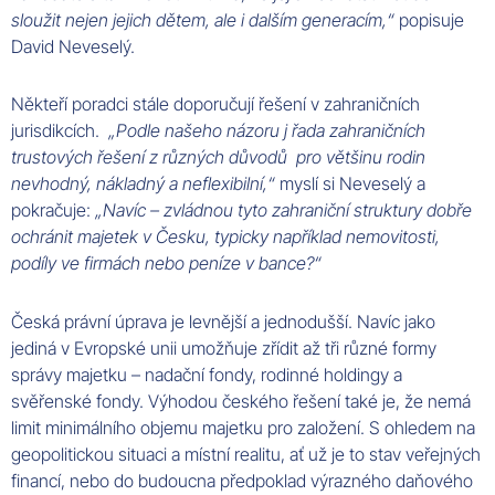
sloužit nejen jejich dětem, ale i dalším generacím,“
popisuje
David Neveselý.
Někteří poradci stále doporučují řešení v zahraničních
jurisdikcích.
„Podle našeho názoru j řada zahraničních
trustových řešení z různých důvodů pro většinu rodin
nevhodný, nákladný a neflexibilní,“
myslí si Neveselý a
pokračuje:
„Navíc – zvládnou tyto zahraniční struktury dobře
ochránit majetek v Česku, typicky například nemovitosti,
podíly ve firmách nebo peníze v bance?“
Česká právní úprava je levnější a jednodušší. Navíc jako
jediná v Evropské unii umožňuje zřídit až tři různé formy
správy majetku – nadační fondy, rodinné holdingy a
svěřenské fondy. Výhodou českého řešení také je, že nemá
limit minimálního objemu majetku pro založení. S ohledem na
geopolitickou situaci a místní realitu, ať už je to stav veřejných
financí, nebo do budoucna předpoklad výrazného daňového