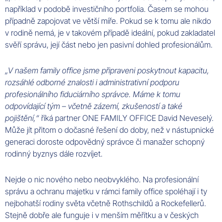
například v podobě investičního portfolia. Časem se mohou
případně zapojovat ve větší míře. Pokud se k tomu ale nikdo
v rodině nemá, je v takovém případě ideální, pokud zakladatel
svěří správu, její část nebo jen pasivní dohled profesionálům.
„V našem family office jsme připraveni poskytnout kapacitu,
rozsáhlé odborné znalosti i administrativní podporu
profesionálního fiduciárního správce. Máme k tomu
odpovídající tým – včetně zázemí, zkušeností a také
pojištění,“
říká partner ONE FAMILY OFFICE David Neveselý.
Může jít přitom o dočasné řešení do doby, než v nástupnické
generaci doroste odpovědný správce či manažer schopný
rodinný byznys dále rozvíjet.
Nejde o nic nového nebo neobvyklého. Na profesionální
správu a ochranu majetku v rámci family office spoléhají i ty
nejbohatší rodiny světa včetně Rothschildů a Rockefellerů.
Stejně dobře ale funguje i v menším měřítku a v českých