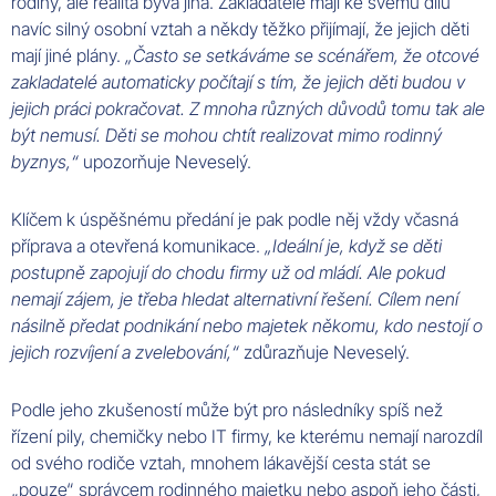
rodiny, ale realita bývá jiná. Zakladatelé mají ke svému dílu
navíc silný osobní vztah a někdy těžko přijímají, že jejich děti
mají jiné plány.
„Často se setkáváme se scénářem, že otcové
zakladatelé automaticky počítají s tím, že jejich děti budou v
jejich práci pokračovat. Z mnoha různých důvodů tomu tak ale
být nemusí. Děti se mohou chtít realizovat mimo rodinný
byznys,“
upozorňuje Neveselý.
Klíčem k úspěšnému předání je pak podle něj vždy včasná
příprava a otevřená komunikace.
„Ideální je, když se děti
postupně zapojují do chodu firmy už od mládí. Ale pokud
nemají zájem, je třeba hledat alternativní řešení. Cílem není
násilně předat podnikání nebo majetek někomu, kdo nestojí o
jejich rozvíjení a zvelebování,“
zdůrazňuje Neveselý.
Podle jeho zkušeností může být pro následníky spíš než
řízení pily, chemičky nebo IT firmy, ke kterému nemají narozdíl
od svého rodiče vztah, mnohem lákavější cesta stát se
„pouze“ správcem rodinného majetku nebo aspoň jeho části,