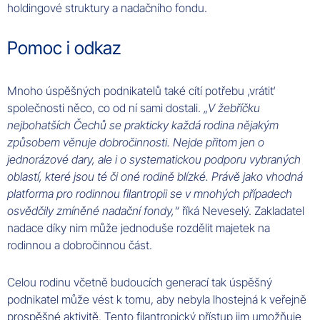
holdingové struktury a nadačního fondu.
Pomoc i odkaz
Mnoho úspěšných podnikatelů také cítí potřebu ‚vrátit‘
společnosti něco, co od ní sami dostali.
„V žebříčku
nejbohatších Čechů se prakticky každá rodina nějakým
způsobem věnuje dobročinnosti. Nejde přitom jen o
jednorázové dary, ale i o systematickou podporu vybraných
oblastí, které jsou té či oné rodině blízké. Právě jako vhodná
platforma pro rodinnou filantropii se v mnohých případech
osvědčily zmíněné nadační fondy,“
říká Neveselý. Zakladatel
nadace díky nim může jednoduše rozdělit majetek na
rodinnou a dobročinnou část.
Celou rodinu včetně budoucích generací tak úspěšný
podnikatel může vést k tomu, aby nebyla lhostejná k veřejně
prospěšné aktivitě. Tento filantropický přístup jim umožňuje