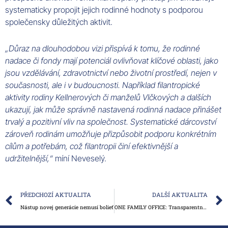
systematicky propojit jejich rodinné hodnoty s podporou
společensky důležitých aktivit.
„Důraz na dlouhodobou vizi přispívá k tomu, že rodinné
nadace či fondy mají potenciál ovlivňovat klíčové oblasti, jako
jsou vzdělávání, zdravotnictví nebo životní prostředí, nejen v
současnosti, ale i v budoucnosti. Například filantropické
aktivity rodiny Kellnerových či manželů Vlčkových a dalších
ukazují, jak může správně nastavená rodinná nadace přinášet
trvalý a pozitivní vliv na společnost. Systematické dárcovství
zároveň rodinám umožňuje přizpůsobit podporu konkrétním
cílům a potřebám, což filantropii činí efektivnější a
udržitelnější,“
míní Neveselý.
Prev
PŘEDCHOZÍ AKTUALITA
DALŠÍ AKTUALITA
Nástup novej generácie nemusí bolieť
ONE FAMILY OFFICE: Transparentnost a detailní přístup