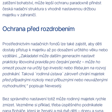
zatížení bohatství, může lepší ochranu paradoxně přinést
česká nadační struktura s vhodně nastavenou držbou
majetku v zahraničí.
Ochrana před rozdrobením
Prostřednictvím nadačních fondů lze také zajistit, aby děti
dostaly přístup k majetku až po dosažení určitého věku nebo
vzdělání.
„Zakladatel může dalším generacím nastavit
prakticky libovolná pravidla pro čerpání peněz – může ho
omezit pouze na určitý typ investic nebo třeba jen na rozvoj
podnikání. Taková ´rodinná ústava´ zároveň chrání majetek
před případnými rozkoly mezi příbuznými nebo neuváženými
rozhodnutími,“
popisuje Neveselý.
Bez správného nastavení totiž může rodinný majetek rychle
zmizet. Vezměme si příklad, třeba úspěšného podnikatele
pana Boháče, který je ženatý a má dvě děti – dceru a syna.