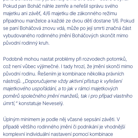
Pokud pan Boháč náhle zemře a neřešil správu svého
majetku ani závěť, 4/6 majetku dle zákonného režimu
připadnou manželce a každé ze dvou dětí dostane 1/6. Pokud
se paní Boháčová znovu vdá, může po její smrti značná část
vybudovaného rodinného jmění Boháčových skončit mimo
původní rodinný kruh.
Podobně mohou nastat problémy při rozvodech potomků,
což není vůbec výjimečné. I tady hrozí, že jmění skončí mimo
původní rodinu. Řešením je kombinace několika právních
nástrojů.
„Doporučujeme vždy aktivní přístup k vyřešení
majetkového uspořádání, a to jak v rámci majetkových
poměrů společného jmění manželů, tak i pro případ vlastního
úmrtí,“
konstatuje Neveselý.
Úplným minimem je podle něj včasné sepsání závěti. V
případě většího rodinného jmění či podnikání je vhodnější
komplexní individuální nastavení pomocí kombinace