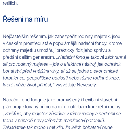
reáliích.
Řešení na míru
Nejčastějším řešením, jak zabezpečit rodinný majetek, jsou
v českém prostředí stále populárnější nadační fondy. Kromě
ochrany majetku umožňují prakticky řídit jeho správu a
předání dalším generacím.
„Nadační fond je taková záchranná
síť pro rodinný majetek – jde o efektivní nástroj, jak ochránit
bohatství před vnějšími vlivy, ať už se jedná o ekonomické
turbulence, geopolitické události nebo různé rodinné krize,
které může život přinést,“
vysvětluje Neveselý.
Nadační fond funguje jako promyšlený i flexibilní stavební
plán projektovaný přímo na míru potřebám konkrétní rodiny.
„Zajišťuje, aby majetek zůstával v rámci rodiny a nedrobil se
třeba v případě nevydařených manželství potomků.
Zakladatelé tak mohou mít klid, že jejich bohatství bude