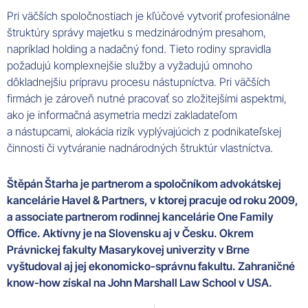
Pri väčších spoločnostiach je kľúčové vytvoriť profesionálne
štruktúry správy majetku s medzinárodným presahom,
napríklad holding a nadačný fond. Tieto rodiny spravidla
požadujú komplexnejšie služby a vyžadujú omnoho
dôkladnejšiu prípravu procesu nástupníctva. Pri väčších
firmách je zároveň nutné pracovať so zložitejšími aspektmi,
ako je informačná asymetria medzi zakladateľom
a nástupcami, alokácia rizík vyplývajúcich z podnikateľskej
činnosti či vytváranie nadnárodných štruktúr vlastníctva.
Štěpán Štarha j
e partnerom a spoločníkom advokátskej
kancelárie Havel & Partners, v ktorej pracuje od roku 2009,
a associate partnerom rodinnej kancelárie One Family
Office. Aktívny je na Slovensku aj v Česku. Okrem
Právnickej fakulty Masarykovej univerzity v Brne
vyštudoval aj jej ekonomicko-správnu fakultu. Zahraničné
know-how získal na John Marshall Law School v USA.