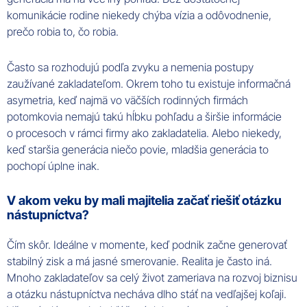
komunikácie rodine niekedy chýba vízia a odôvodnenie,
prečo robia to, čo robia.
Často sa rozhodujú podľa zvyku a nemenia postupy
zaužívané zakladateľom. Okrem toho tu existuje informačná
asymetria, keď najmä vo väčších rodinných firmách
potomkovia nemajú takú hĺbku pohľadu a širšie informácie
o procesoch v rámci firmy ako zakladatelia. Alebo niekedy,
keď staršia generácia niečo povie, mladšia generácia to
pochopí úplne inak.
V akom veku by mali majitelia začať riešiť otázku
nástupníctva?
Čím skôr. Ideálne v momente, keď podnik začne generovať
stabilný zisk a má jasné smerovanie. Realita je často iná.
Mnoho zakladateľov sa celý život zameriava na rozvoj biznisu
a otázku nástupníctva necháva dlho stáť na vedľajšej koľaji.