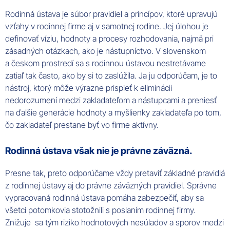
Rodinná ústava je súbor pravidiel a princípov, ktoré upravujú
vzťahy v rodinnej firme aj v samotnej rodine. Jej úlohou je
definovať víziu, hodnoty a procesy rozhodovania, najmä pri
zásadných otázkach, ako je nástupníctvo. V slovenskom
a českom prostredí sa s rodinnou ústavou nestretávame
zatiaľ tak často, ako by si to zaslúžila. Ja ju odporúčam, je to
nástroj, ktorý môže výrazne prispieť k eliminácii
nedorozumení medzi zakladateľom a nástupcami a preniesť
na ďalšie generácie hodnoty a myšlienky zakladateľa po tom,
čo zakladateľ prestane byť vo firme aktívny.
Rodinná ústava však nie je právne záväzná.
Presne tak, preto odporúčame vždy pretaviť základné pravidlá
z rodinnej ústavy aj do právne záväzných pravidiel. Správne
vypracovaná rodinná ústava pomáha zabezpečiť, aby sa
všetci potomkovia stotožnili s poslaním rodinnej firmy.
Znižuje sa tým riziko hodnotových nesúladov a sporov medzi