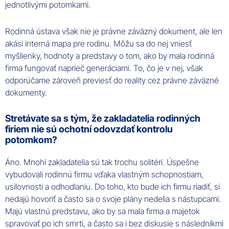
jednotlivými potomkami.
Rodinná ústava však nie je právne záväzný dokument, ale len
akási interná mapa pre rodinu. Môžu sa do nej vniesť
myšlienky, hodnoty a predstavy o tom, ako by mala rodinná
firma fungovať naprieč generáciami. To, čo je v nej, však
odporúčame zároveň previesť do reality cez právne záväzné
dokumenty.
Stretávate sa s tým, že zakladatelia rodinných
firiem nie sú ochotní odovzdať kontrolu
potomkom?
Áno. Mnohí zakladatelia sú tak trochu solitéri. Úspešne
vybudovali rodinnú firmu vďaka vlastným schopnostiam,
usilovnosti a odhodlaniu. Do toho, kto bude ich firmu riadiť, si
nedajú hovoriť a často sa o svoje plány nedelia s nástupcami.
Majú vlastnú predstavu, ako by sa mala firma a majetok
spravovať po ich smrti, a často sa i bez diskusie s následníkmi