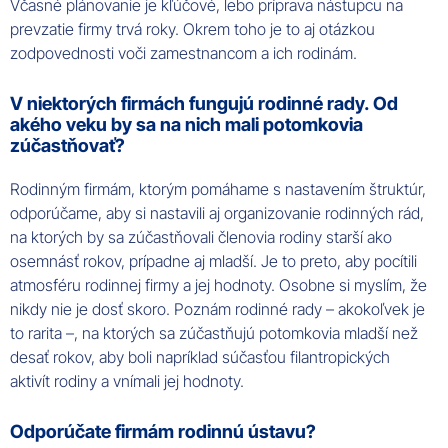
Včasné plánovanie je kľúčové, lebo príprava nástupcu na
prevzatie firmy trvá roky. Okrem toho je to aj otázkou
zodpovednosti voči zamestnancom a ich rodinám.
V niektorých firmách fungujú rodinné rady. Od
akého veku by sa na nich mali potomkovia
zúčastňovať?
Rodinným firmám, ktorým pomáhame s nastavením štruktúr,
odporúčame, aby si nastavili aj organizovanie rodinných rád,
na ktorých by sa zúčastňovali členovia rodiny starší ako
osemnásť rokov, prípadne aj mladší. Je to preto, aby pocítili
atmosféru rodinnej firmy a jej hodnoty. Osobne si myslím, že
nikdy nie je dosť skoro. Poznám rodinné rady – akokoľvek je
to rarita –, na ktorých sa zúčastňujú potomkovia mladší než
desať rokov, aby boli napríklad súčasťou filantropických
aktivít rodiny a vnímali jej hodnoty.
Odporúčate firmám rodinnú ústavu?