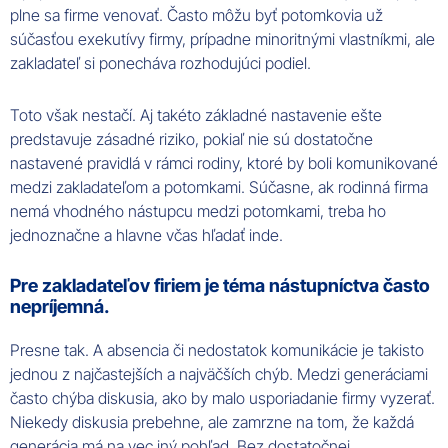
plne sa firme venovať. Často môžu byť potomkovia už
súčasťou exekutívy firmy, prípadne minoritnými vlastníkmi, ale
zakladateľ si ponecháva rozhodujúci podiel.
Toto však nestačí. Aj takéto základné nastavenie ešte
predstavuje zásadné riziko, pokiaľ nie sú dostatočne
nastavené pravidlá v rámci rodiny, ktoré by boli komunikované
medzi zakladateľom a potomkami. Súčasne, ak rodinná firma
nemá vhodného nástupcu medzi potomkami, treba ho
jednoznačne a hlavne včas hľadať inde.
Pre zakladateľov firiem je téma nástupníctva často
nepríjemná.
Presne tak. A absencia či nedostatok komunikácie je takisto
jednou z najčastejších a najväčších chýb. Medzi generáciami
často chýba diskusia, ako by malo usporiadanie firmy vyzerať.
Niekedy diskusia prebehne, ale zamrzne na tom, že každá
generácia má na vec iný pohľad. Bez dostatočnej