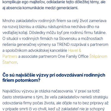
komplikuje ego majiteľov, odkladanie tejto dôležitej témy, ale
aj absencia komunikácie medzi generáciami.
Mnoho zakladateľov rodinných firiem sa celý život zameriava
na rozvoj biznisu a otázku nástupníctva necháva dlho na
vedľajšej koľaji. Dôsledky môžu byť pre rodinnú firmu fatálne.
O situácii v rodinných firmách na Slovensku a možnostiach
riešenia generačnej výmeny sa TREND rozprával s partnerom
a spoločníkom advokátskej kancelárie
Havel &
Partners
a associate partnerom One Family Office
Štěpánom
Štarhom
.
Čo sú najväčšie výzvy pri odovzdávaní rodinných
firiem potomkom?
Najväčšou výzvou je otázka načasovania. V praxi sa totiž
často stretávame s tým, že veľa zakladateľov nerieši stratégiu
odovzdania firmy počas života, ale dôjde na to bez prípravy až
v prípade smrti či vo chvíli, keď už zakladateľ nie je schopný