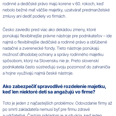
rodinné a dedičské právo majú korene v 60. rokoch, keď
nebolo bežné mať väčšie majetky, uzatvárať predmanželské
zmluvy ani dediť podiely vo firmách.
Česko zaviedlo pred viac ako dekádou zmeny, ktoré
ponúkajú flexibilnejšie právne nástroje pre podnikateľov – ide
najmä o flexibilnejšie dedičské a rodinné právo a obľúbené
nadačné a zverenecké fondy. Tieto nástroje ponúkajú
možnosť dlhodobej ochrany a správy rodinného majetku
spôsobom, ktorý na Slovensku nie je. Preto slovenskí
podnikatelia často sústreďujú svoju pozornosť do zahraničia
a hojne využívajú najmä české nástroje.
Ako zabezpečiť spravodlivé rozdelenie majetku,
keď len niektoré deti sa angažujú vo firme?
Toto je jeden z najčastejších problémov. Odovzdanie firmy až
po smrti zakladateľa nemusí byť pre firmu zdravé
a udržateľné. Častým príkladom je aj situácia, keď jeden