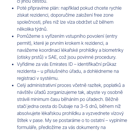
či jinou cestou.
Poté připravíme plán: například pokud chcete rychle
získat rezidenci, doporučíme založení free zone
společnosti, přes niž lze víza obdržet už během
několika týdnů.
Pomůžeme s vyřízením vstupního povolení (entry
permit), které je prvním krokem k rezidenci, a
navážeme koordinací lékařské prohlídky a biometriky
(otisky prstů) v SAE, což jsou povinné procedury.
Vyřídíme za vás Emirates ID – identifikační průkaz
rezidenta – u příslušného úřadu, a dohlédneme na
registraci v systému.
Celý administrativní proces včetně razítek, poplatků a
návštěv úřadů zorganizujeme tak, abyste vy osobně
strávili minimum času běháním po úřadech. Běžně
stačí jedna cesta do Dubaje na 3–5 dnů, během níž
absolvujete lékařskou prohlídku a vyzvednete vízový
štítek v pase. My se postaráme o to ostatní – vyplníme
formuláře, předložíme za vás dokumenty na