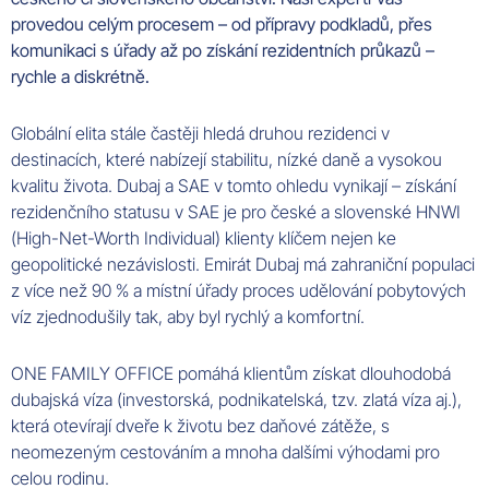
provedou celým procesem – od přípravy podkladů, přes
komunikaci s úřady až po získání rezidentních průkazů –
rychle a diskrétně.
Globální elita stále častěji hledá druhou rezidenci v
destinacích, které nabízejí stabilitu, nízké daně a vysokou
kvalitu života. Dubaj a SAE v tomto ohledu vynikají – získání
rezidenčního statusu v SAE je pro české a slovenské HNWI
(High-Net-Worth Individual) klienty klíčem nejen ke
geopolitické nezávislosti. Emirát Dubaj má zahraniční populaci
z více než 90 % a místní úřady proces udělování pobytových
víz zjednodušily tak, aby byl rychlý a komfortní.
ONE FAMILY OFFICE pomáhá klientům získat dlouhodobá
dubajská víza (investorská, podnikatelská, tzv. zlatá víza aj.),
která otevírají dveře k životu bez daňové zátěže, s
neomezeným cestováním a mnoha dalšími výhodami pro
celou rodinu.