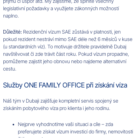
příjmu či úspor atd. My zajistíme, že splníte všechny
legislativní požadavky a využijete zákonných možností
naplno.
Důležité:
Rezidenční vízum SAE zůstává v platnosti, jen
pokud rezident nestráví mimo SAE déle než 6 měsíců v kuse
(u standardních víz). To motivuje držitele pravidelně Dubaj
navštěvovat či zde trávit část roku. Pokud vízum propadne,
pomůžeme zajistit jeho obnovu nebo najdeme alternativní
cestu.
Služby ONE FAMILY OFFICE při získání víza
Náš tým v Dubaji zajišťuje kompletní servis spojený se
získáním pobytového víza pro klienta i jeho rodinu.
Nejprve vyhodnotíme vaši situaci a cíle – zda
preferujete získat vízum investicí do firmy, nemovitosti