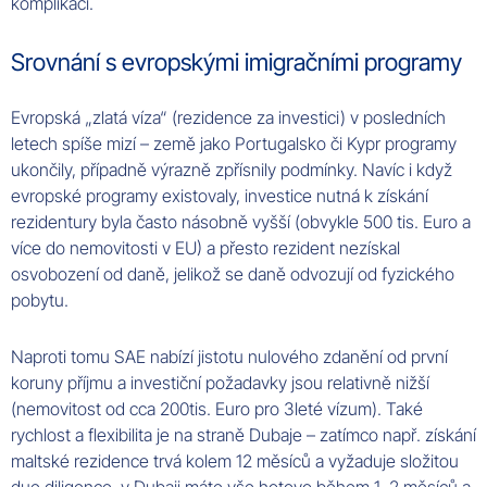
komplikací.
Srovnání s evropskými imigračními programy
Evropská „zlatá víza“ (rezidence za investici) v posledních
letech spíše mizí – země jako Portugalsko či Kypr programy
ukončily, případně výrazně zpřísnily podmínky. Navíc i když
evropské programy existovaly, investice nutná k získání
rezidentury byla často násobně vyšší (obvykle 500 tis. Euro a
více do nemovitosti v EU) a přesto rezident nezískal
osvobození od daně, jelikož se daně odvozují od fyzického
pobytu.
Naproti tomu SAE nabízí jistotu nulového zdanění od první
koruny příjmu a investiční požadavky jsou relativně nižší
(nemovitost od cca 200tis. Euro pro 3leté vízum). Také
rychlost a flexibilita je na straně Dubaje – zatímco např. získání
maltské rezidence trvá kolem 12 měsíců a vyžaduje složitou
due diligence, v Dubaji máte vše hotovo během 1–2 měsíců a