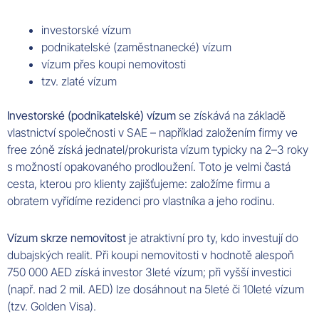
investorské vízum
podnikatelské (zaměstnanecké) vízum
vízum přes koupi nemovitosti
tzv. zlaté vízum
Investorské (podnikatelské) vízum
se získává na základě
vlastnictví společnosti v SAE – například založením firmy ve
free zóně získá jednatel/prokurista vízum typicky na 2–3 roky
s možností opakovaného prodloužení. Toto je velmi častá
cesta, kterou pro klienty zajišťujeme: založíme firmu a
obratem vyřídíme rezidenci pro vlastníka a jeho rodinu.
Vízum skrze nemovitost
je atraktivní pro ty, kdo investují do
dubajských realit. Při koupi nemovitosti v hodnotě alespoň
750 000 AED získá investor 3leté vízum; při vyšší investici
(např. nad 2 mil. AED) lze dosáhnout na 5leté či 10leté vízum
(tzv. Golden Visa).