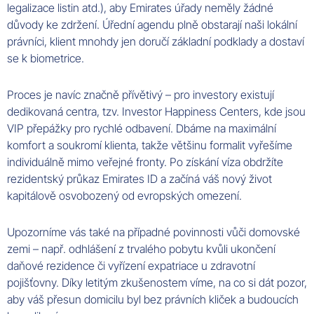
legalizace listin atd.), aby Emirates úřady neměly žádné
důvody ke zdržení. Úřední agendu plně obstarají naši lokální
právníci, klient mnohdy jen doručí základní podklady a dostaví
se k biometrice.
Proces je navíc značně přívětivý – pro investory existují
dedikovaná centra, tzv. Investor Happiness Centers, kde jsou
VIP přepážky pro rychlé odbavení. Dbáme na maximální
komfort a soukromí klienta, takže většinu formalit vyřešíme
individuálně mimo veřejné fronty. Po získání víza obdržíte
rezidentský průkaz Emirates ID a začíná váš nový život
kapitálově osvobozený od evropských omezení.
Upozorníme vás také na případné povinnosti vůči domovské
zemi – např. odhlášení z trvalého pobytu kvůli ukončení
daňové rezidence či vyřízení expatriace u zdravotní
pojišťovny. Díky letitým zkušenostem víme, na co si dát pozor,
aby váš přesun domicilu byl bez právních kliček a budoucích