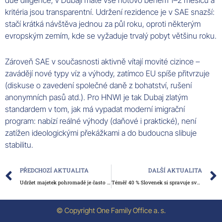
kritéria jsou transparentní. Udržení rezidence je v SAE snazší:
stačí krátká návštěva jednou za půl roku, oproti některým
evropským zemím, kde se vyžaduje trvalý pobyt většinu roku.
Zároveň SAE v současnosti aktivně vítají movité cizince –
zavádějí nové typy víz a výhody, zatímco EU spíše přitvrzuje
(diskuse o zavedení společné daně z bohatství, rušení
anonymních pasů atd.). Pro HNWI je tak Dubaj zlatým
standardem v tom, jak má vypadat moderní imigrační
program: nabízí reálné výhody (daňové i praktické), není
zatížen ideologickými překážkami a do budoucna slibuje
stabilitu.
Prev
PŘEDCHOZÍ AKTUALITA
DALŠÍ AKTUALITA
Udržet majetek pohromadě je často těžší než ho vybudovat
Téměř 40 % Slovenek si spravuje svůj vlastní majetek samostatně. Ženské bohatství roste rychleji než kdy dřív
© Copyright One Family Office a. s.