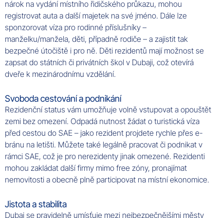
nárok na vydání místního řidičského průkazu, mohou
registrovat auta a další majetek na své jméno. Dále lze
sponzorovat víza pro rodinné příslušníky –
manželku/manžela, děti, případně rodiče – a zajistit tak
bezpečné útočiště i pro ně. Děti rezidentů mají možnost se
zapsat do státních či privátních škol v Dubaji, což otevírá
dveře k mezinárodnímu vzdělání.
Svoboda cestování a podnikání
Rezidenční status vám umožňuje volně vstupovat a opouštět
zemi bez omezení. Odpadá nutnost žádat o turistická víza
před cestou do SAE – jako rezident projdete rychle přes e-
bránu na letišti. Můžete také legálně pracovat či podnikat v
rámci SAE, což je pro nerezidenty jinak omezené. Rezidenti
mohou zakládat další firmy mimo free zóny, pronajímat
nemovitosti a obecně plně participovat na místní ekonomice.
Jistota a stabilita
Dubaj se pravidelně umísťuje mezi nejbezpečnějšími městy