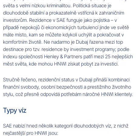
světa s velmi nízkou kriminalitou. Politická situace je
dlouhodobě stabilní a prokazatelně vstřícná k zahraničním
investorům. Rezidence v SAE funguje jako pojistka – v
případě nepokojů či ekonomických turbulencí jinde ve světě
máte místo, kam se můžete kdykoli uchýlit a pokračovat v
komfortním životě. Ne nadarmo je Dubaj řazena mezi top
destinace pro tzv. residence by investment programy; podle
indexu společnosti Henley & Partners patří mezi 25 nejlepších
měst světa, kde mohou HNWI získat pobyt za investici.
Stručně řečeno, rezidenční status v Dubaji přináší kombinaci
finanční svobody, osobní bezpečnosti a prestižního životního
stylu, což přesně odpovídá potřebám náročné HNWI klientely.
Typy víz
SAE nabízí hned několik kategorií dlouhodobých víz, z nichž
nejčastější pro HNWI jsou: