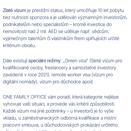
Zlaté vízum
je prestižní status, který umožňuje 10 let pobytu
bez nutnosti sponzora a je udělován významným investorům,
podnikatelům nebo specialistům – kromě investice do
nemovitostí nad 2 mil. AED se uděluje např. vědcům,
výjimečným talentům či vlastníkům firem splňujících určité
kritérium obratu.
Dále existují
speciální režimy
: „Green visa“ (5leté vízum pro
kvalifikované osoby, freelancery a samostatné investory
zavedené v roce 2021), remote worker visa (vízum pro
digitální nomády), vízum pro důchodce apod.
ONE FAMILY OFFICE vám poradí, která kategorie nejlépe
vyhovuje vaší situaci, a provede vás kritérii způsobilosti.
Každé vízum má jiné podmínky – u investorů je to výše
vkladu, u zaměstnaneckých odborná kvalifikace a místní
pracovní smlouva, u důchodcovských prokázání určitého