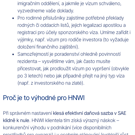
imigračním oddělení, a jakmile je vízum schváleno,
vyzvedneme vaše doklady.
Pro rodinné příslušníky zajistíme potřebné překlady
rodných či oddacích listů, jejich legalizaci apostilou a
registraci pro účely sponzorského víza. Umíme zařídit i
výjimky, např. vízum pro rodiče investora (to vyžaduje
doložení finančního zajištění).
Samozřejmostí je poradenství ohledně povinností
rezidenta – vysvětlíme vám, jak často musíte
přicestovat, jak prodloužit vízum po vypršení (obvykle
po 3 letech) nebo jak případně přejít na jiný typ víza
(např. z investorského na zlaté).
Proč je to výhodné pro HNWI
Při správném nastavení
klesá efektivní daňová sazba v SAE
klidně k nule
. HNWI klientela tím získá výrazný náskok –
konkurenční výhodu v podnikání (více disponibilních
prostředků pro expanzi) i v osobním plánování (rychlejší růst