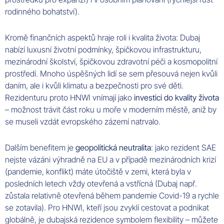
rodinného bohatství).
Kromě finančních aspektů hraje roli i kvalita života: Dubaj
nabízí luxusní životní podmínky, špičkovou infrastrukturu,
mezinárodní školství, špičkovou zdravotní péči a kosmopolitní
prostředí. Mnoho úspěšných lidí se sem přesouvá nejen kvůli
daním, ale i kvůli klimatu a bezpečnosti pro své děti.
Rezidenturu proto HNWI vnímají jako
investici do kvality života
– možnost trávit část roku u moře v moderním městě, aniž by
se museli vzdát evropského zázemí natrvalo.
Dalším benefitem je
geopolitická neutralita
: jako rezident SAE
nejste vázáni výhradně na EU a v případě mezinárodních krizí
(pandemie, konflikt) máte útočiště v zemi, která byla v
posledních letech vždy otevřená a vstřícná (Dubaj např.
zůstala relativně otevřená během pandemie Covid-19 a rychle
se zotavila). Pro HNWI, kteří jsou zvyklí cestovat a podnikat
globálně, je dubajská rezidence symbolem flexibility – můžete