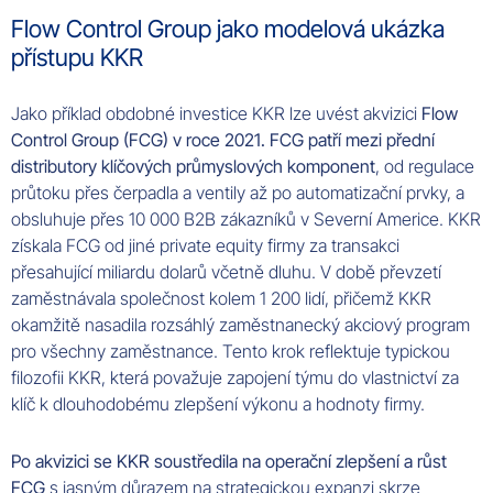
Flow Control Group jako modelová ukázka
přístupu KKR
Jako příklad obdobné investice KKR lze uvést akvizici
Flow
Control Group (FCG) v roce 2021. FCG patří mezi přední
distributory klíčových průmyslových komponent
, od regulace
průtoku přes čerpadla a ventily až po automatizační prvky, a
obsluhuje přes 10 000 B2B zákazníků v Severní Americe. KKR
získala FCG od jiné private equity firmy za transakci
přesahující miliardu dolarů včetně dluhu. V době převzetí
zaměstnávala společnost kolem 1 200 lidí, přičemž KKR
okamžitě nasadila rozsáhlý zaměstnanecký akciový program
pro všechny zaměstnance. Tento krok reflektuje typickou
filozofii KKR, která považuje zapojení týmu do vlastnictví za
klíč k dlouhodobému zlepšení výkonu a hodnoty firmy.
Po akvizici se KKR soustředila na operační zlepšení a růst
FCG
s jasným důrazem na strategickou expanzi skrze