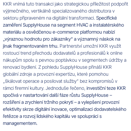
KKR vnímá tuto transakci jako strategickou příležitost podpořit
výjimečného, vertikálně specializovaného distributora v
sektoru připraveném na digitální transformaci.
Specifické
zaměření SupplyHouse na segment HVAC a instalatérského
materiálu a osvědčenou e-commerce platformou nabízí
„výraznou hodnotu pro zákazníky“ a významný náskok na
jinak fragmentovaném trhu.
Partnerství umožní KKR využít
rostoucí trend přechodu dodavatelů a profesionálů k online
nákupům spolu s pevnou poptávkou v segmentech údržby a
renovací bydlení. Z pohledu SupplyHouse přináší KKR
globální zdroje a provozní expertízu, které pomohou
„škálovat operace a posilovat služby“ bez kompromisů v
rámci firemní kultury. Jednoduše řečeno,
investiční teze KKR
spočívá v nastartování další fáze růstu SupplyHouse –
rozšíření a zrychlení tržního pokrytí – a vylepšení provozní
efektivity skrze digitální inovace, optimalizaci dodavatelského
řetězce a rozvoj lidského kapitálu ve spolupráci s
managementem.