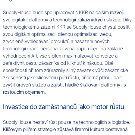
SupplyHouse bude spolupracovat s KKR na dalším
rozvoji
své digitální platformy a technologií zákaznických služeb
. Díky
technologickému zázemí KKR se SupplyHouse chystá posílit
svou digitální optimalizaci, cílenou optimalizaci webu,
zrychlené vyhledávání produktů a nasazení nových
technologií (např. personalizovaná doporučení na základě
vyhodnocení AI), vše s cílem maximalizovat konverze a
zefektivnit cestu zákazníka od kliknutí k nákupu. Obě
společnosti při tom zdůraznily silný závazek vůči zákaznické
zkušenosti jako klíčovému pilíři růstu, přičemž plánují dále
zvýšit úroveň služeb a zajistit hladké škálování platformy i s
rostoucím objemem.
Investice do zaměstnanců jako motor růstu
SupplyHouse nestaví růst pouze na technologiích a logistice.
Klíčovým pilířem strategie zůstává firemní kultura postavená