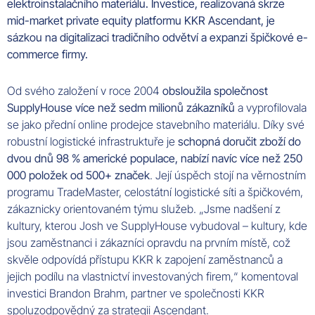
elektroinstalačního materiálu. Investice, realizovaná skrze
mid-market private equity platformu KKR Ascendant, je
sázkou na digitalizaci tradičního odvětví a expanzi špičkové e-
commerce firmy.
Od svého založení v roce 2004
obsloužila společnost
SupplyHouse více než sedm milionů zákazníků
a vyprofilovala
se jako přední online prodejce stavebního materiálu. Díky své
robustní logistické infrastruktuře je
schopná doručit zboží do
dvou dnů 98 % americké populace, nabízí navíc více než 250
000 položek od 500+ značek
. Její úspěch stojí na věrnostním
programu TradeMaster, celostátní logistické síti a špičkovém,
zákaznicky orientovaném týmu služeb. „Jsme nadšení z
kultury, kterou Josh ve SupplyHouse vybudoval – kultury, kde
jsou zaměstnanci i zákazníci opravdu na prvním místě, což
skvěle odpovídá přístupu KKR k zapojení zaměstnanců a
jejich podílu na vlastnictví investovaných firem,“ komentoval
investici Brandon Brahm, partner ve společnosti KKR
spoluzodpovědný za strategii Ascendant.