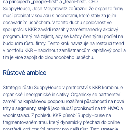
na principech „people-first“ a „team-first“.
CEO
SupplyHouse, Josh Meyerowitz zdůraznil, že expanze firmy
musí probíhat v souladu s hodnotami, které stály za jejím
dosavadním úspěchem. V tomto duchu společnost ve
spolupráci s KKR zavádí rozsáhlý zaměstnanecký akciový
program, který má zajistit, aby se každý člen týmu podílel na
budoucím růstu firmy. Tento krok navazuje na rostoucí trend
v portfoliu KKR – nabídnout zaměstnancům kapitálový podíl a
tím je více zapojit do dlouhodobého úspěchu.
Růstové ambice
Strategie růstu SupplyHouse v partnerství s KKR kombinuje
organické i neorganické iniciativy. Organicky se partnerství
zaměří na
kapitálovou podporu rozšíření působnosti na nové
trhy a segmenty, stejně jako hlubší proniknutí na trh HVAC
a
vodoinstalací. Z pohledu KKR působí SupplyHouse na
fragmentovaném trhu, který dynamicky přechází do online
prostředí, což otevírá prostor pro další růst. Tato strategie