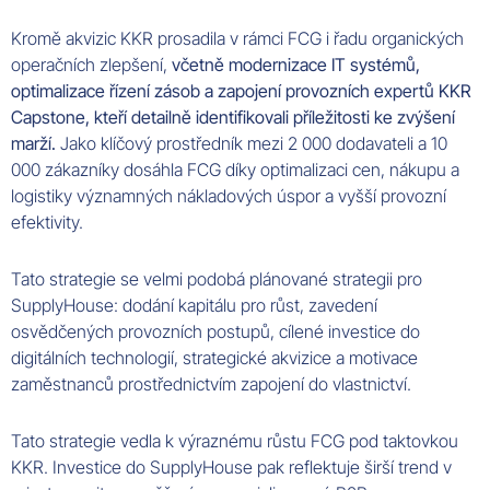
Kromě akvizic KKR prosadila v rámci FCG i řadu organických
operačních zlepšení,
včetně modernizace IT systémů,
optimalizace řízení zásob a zapojení provozních expertů KKR
Capstone, kteří detailně identifikovali příležitosti ke zvýšení
marží.
Jako klíčový prostředník mezi 2 000 dodavateli a 10
000 zákazníky dosáhla FCG díky optimalizaci cen, nákupu a
logistiky významných nákladových úspor a vyšší provozní
efektivity.
Tato strategie se velmi podobá plánované strategii pro
SupplyHouse: dodání kapitálu pro růst, zavedení
osvědčených provozních postupů, cílené investice do
digitálních technologií, strategické akvizice a motivace
zaměstnanců prostřednictvím zapojení do vlastnictví.
Tato strategie vedla k výraznému růstu FCG pod taktovkou
KKR. Investice do SupplyHouse pak reflektuje širší trend v