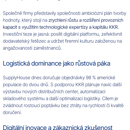
Společně firmy představily společnosti ambiciózní plán tvorby
hodnoty, který stojí na
zrychlení růstu a rozšíření provozních
kapacit s využitím technologické expertízy a kapitálu KKR.
Investiční teze je jasná: posílit digitální platformu, zefektivnit
dodavatelský řetězec a udržet firemní kulturu založenou na
angažovanosti zaměstnanců.
Logistická dominance jako růstová páka
SupplyHouse dnes doručuje objednávky 98 % americké
populace do dvou dnů. S podporou KKR plánuje navíc další
výstavbu nových distribučních center, automatizaci
skladového systému a další optimalizaci logistiky. Cílem je
zvládnout rostoucí poptávku bez ztráty na rychlosti či kvalitě
doručení.
Digitální inovace a zákaznická zkušenost