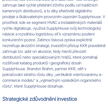
zahrnuje také rychlé přebírání tržního podílu od tradičních
kamenných distributorů, a to díky efektivitě digitálního
prodeje a škálovatelným provozním úsporám SupplyHouse. V
prostředí, kde se segment HVAC a instalatérských materiálů
rychle digitalizuje, využívá SupplyHouse svůj technologický
náskok a rozsáhlou logistickou síť k výraznému posílení
konkurenční pozice. Zatímco tisková zpráva explicitně
nezmiňuje akviziční strategii, investiční přístup KKR pravidelně
zahrnuje tzv. add-on akvizice, tedy menší převzetí
distributorů nebo specializovaných hráčů, které pomáhají
rozšiřovat katalog produktů i geografický dosah
SupplyHouse. Brandon Brahm, partner KKR, věří v
pokračování silného růstu díky „vertikálně orientovanému e-
commerce modelu“ a „výjimečným výsledkům organického
růstu“, které SupplyHouse dosahuje.
Strategické zdůvodnění investice