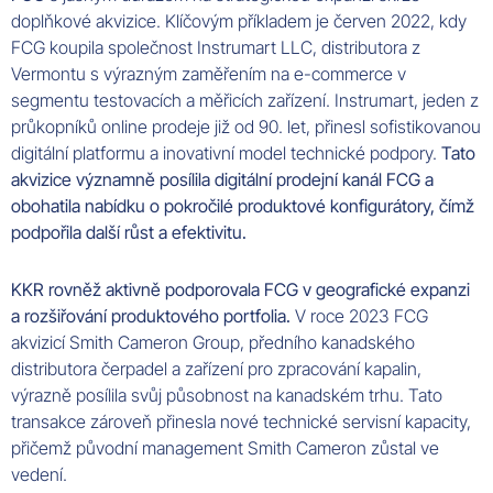
doplňkové akvizice. Klíčovým příkladem je červen 2022, kdy
FCG koupila společnost Instrumart LLC, distributora z
Vermontu s výrazným zaměřením na e-commerce v
segmentu testovacích a měřicích zařízení. Instrumart, jeden z
průkopníků online prodeje již od 90. let, přinesl sofistikovanou
digitální platformu a inovativní model technické podpory.
Tato
akvizice významně posílila digitální prodejní kanál FCG a
obohatila nabídku o pokročilé produktové konfigurátory, čímž
podpořila další růst a efektivitu.
KKR rovněž aktivně podporovala FCG v geografické expanzi
a rozšiřování produktového portfolia.
V roce 2023 FCG
akvizicí Smith Cameron Group, předního kanadského
distributora čerpadel a zařízení pro zpracování kapalin,
výrazně posílila svůj působnost na kanadském trhu. Tato
transakce zároveň přinesla nové technické servisní kapacity,
přičemž původní management Smith Cameron zůstal ve
vedení.